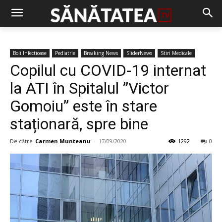
Boli Infectioase
Pediatrie
Breaking News
SliderNews
Stiri Medicale
Copilul cu COVID-19 internat
la ATI în Spitalul ”Victor
Gomoiu” este în stare
staționară, spre bine
De către
Carmen Munteanu
-
17/09/2020
1292
0