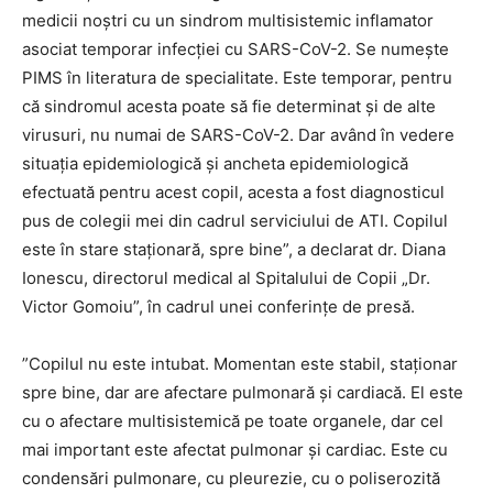
medicii noștri cu un sindrom multisistemic inflamator
asociat temporar infecției cu SARS-CoV-2. Se numește
PIMS în literatura de specialitate. Este temporar, pentru
că sindromul acesta poate să fie determinat și de alte
virusuri, nu numai de SARS-CoV-2. Dar având în vedere
situația epidemiologică și ancheta epidemiologică
efectuată pentru acest copil, acesta a fost diagnosticul
pus de colegii mei din cadrul serviciului de ATI. Copilul
este în stare staționară, spre bine”, a declarat dr. Diana
Ionescu, directorul medical al Spitalului de Copii „Dr.
Victor Gomoiu”, în cadrul unei conferințe de presă.
”Copilul nu este intubat. Momentan este stabil, staționar
spre bine, dar are afectare pulmonară și cardiacă. El este
cu o afectare multisistemică pe toate organele, dar cel
mai important este afectat pulmonar și cardiac. Este cu
condensări pulmonare, cu pleurezie, cu o poliserozită