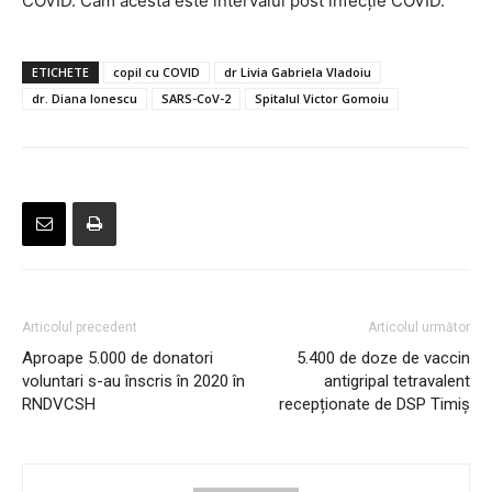
COVID. Cam acesta este intervalul post infecție COVID.”
ETICHETE
copil cu COVID
dr Livia Gabriela Vladoiu
dr. Diana Ionescu
SARS-CoV-2
Spitalul Victor Gomoiu
Articolul precedent
Articolul următor
Aproape 5.000 de donatori
5.400 de doze de vaccin
voluntari s-au înscris în 2020 în
antigripal tetravalent
RNDVCSH
recepționate de DSP Timiș