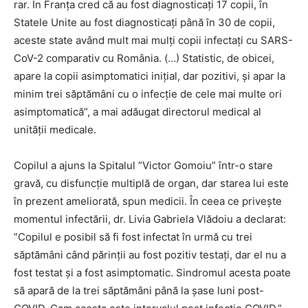
rar. În Franța cred că au fost diagnosticați 17 copii, în
Statele Unite au fost diagnosticați până în 30 de copii,
aceste state având mult mai mulți copii infectați cu SARS-
CoV-2 comparativ cu România. (…) Statistic, de obicei,
apare la copii asimptomatici inițial, dar pozitivi, și apar la
minim trei săptămâni cu o infecție de cele mai multe ori
asimptomatică”, a mai adăugat directorul medical al
unității medicale.
Copilul a ajuns la Spitalul ”Victor Gomoiu” într-o stare
gravă, cu disfuncție multiplă de organ, dar starea lui este
în prezent ameliorată, spun medicii. În ceea ce privește
momentul infectării, dr. Livia Gabriela Vlădoiu a declarat:
”Copilul e posibil să fi fost infectat în urmă cu trei
săptămâni când părinții au fost pozitiv testați, dar el nu a
fost testat și a fost asimptomatic. Sindromul acesta poate
să apară de la trei săptămâni până la șase luni post-