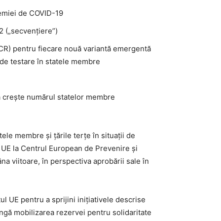
ndemiei de COVID-19
2 („secvenţiere”)
-PCR) pentru fiecare nouă variantă emergentă
ă de testare în statele membre
 a creşte numărul statelor membre
ele membre şi ţările terţe în situaţii de
ei UE la Centrul European de Prevenire şi
a viitoare, în perspectiva aprobării sale în
 UE pentru a sprijini iniţiativele descrise
gă mobilizarea rezervei pentru solidaritate