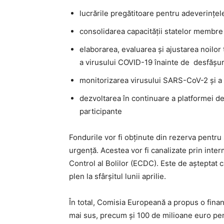
lucrările pregătitoare pentru adeverinţele
consolidarea capacităţii statelor membre
elaborarea, evaluarea şi ajustarea noilor
a virusului COVID-19 înainte de desfăşura
monitorizarea virusului SARS-CoV-2 şi a v
dezvoltarea în continuare a platformei d
participante
Fondurile vor fi obţinute din rezerva pentru 
urgenţă. Acestea vor fi canalizate prin inte
Control al Bolilor (ECDC). Este de aşteptat 
plen la sfârşitul lunii aprilie.
În total, Comisia Europeană a propus o finan
mai sus, precum şi 100 de milioane euro pe