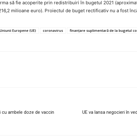
urma să fie acoperite prin redistribuiri în bugetul 2021 (aproxima
(216,2 milioane euro). Proiectul de buget rectificativ nu a fost î
 Uniunii Europene (UE)
coronavirus
finanţare suplimentară de la bugetul c
i cu ambele doze de vaccin
UE va lansa negocieri în ved