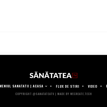
MENIUL SANATATII | ACASA
FLUX DE STIRI
VIDEO
COPYRIGHT @SANATATEATV | MADE BY WECREATE.TECH