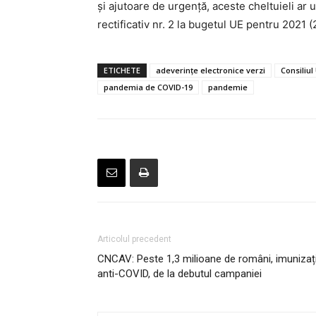
şi ajutoare de urgenţă, aceste cheltuieli ar 
rectificativ nr. 2 la bugetul UE pentru 2021 
ETICHETE
adeverinţe electronice verzi
Consiliul
pandemia de COVID-19
pandemie
Articolul precedent
CNCAV: Peste 1,3 milioane de români, imunizaț
anti-COVID, de la debutul campaniei