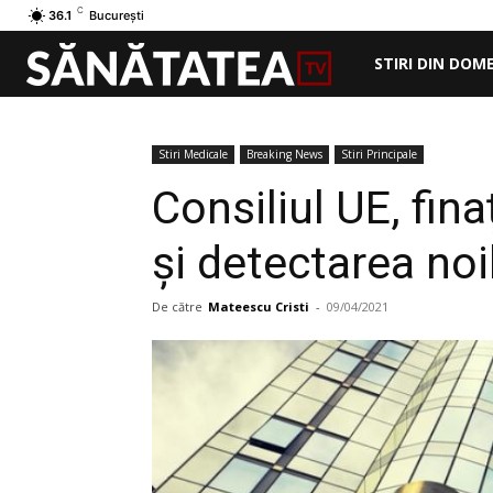
C
36.1
București
STIRI DIN DOM
Stiri Medicale
Breaking News
Stiri Principale
Consiliul UE, fin
și detectarea no
De către
Mateescu Cristi
-
09/04/2021