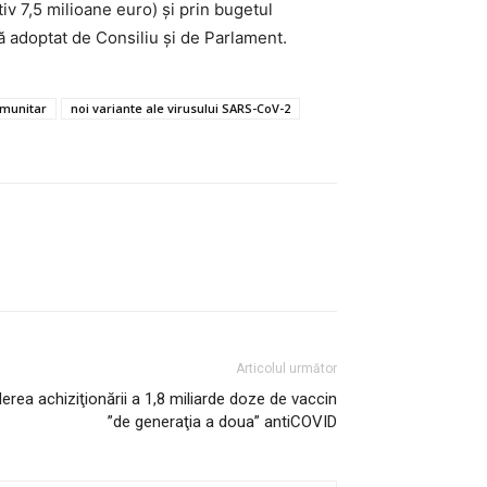
tiv 7,5 milioane euro) şi prin bugetul
ncă adoptat de Consiliu şi de Parlament.
omunitar
noi variante ale virusului SARS-CoV-2
Articolul următor
erea achiziţionării a 1,8 miliarde doze de vaccin
”de generaţia a doua” antiCOVID