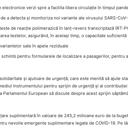
 electronice verzi spre a facilita libera circulaţie în timpul pa
 de a detecta şi monitoriza noi variante ale virusului SARS-CoV-
 teste de reacţie polimerazică în lanţ-revers transcriptază (RT
rea testelor, asigurând, în acelaşi timp, o capacitate suficient
ariantelor sale în apele reziduale
e schimb pentru formularele de localizare a pasagerilor, pentru
solidaritate şi ajutoare de urgenţă, care este menită să ajute stat
rmediul Instrumentului pentru sprijin de urgenţă şi al contribuţi
ca Parlamentul European să discute despre acest sprijin săptămân
ţare suplimentară în valoare de 245,2 milioane euro de la bugetul
ntru nevoile emergente suplimentare legate de COVID-19. Pe lân