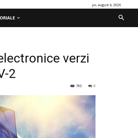
joi, august 6, 2026
ORIALE
electronice verzi
V-2
795
0