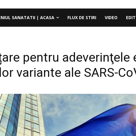
ENIUL SANATATII | ACASA
FLUX DE STIRI
VIDEO
EDIT
ațare pentru adeverinţele 
ilor variante ale SARS-Co