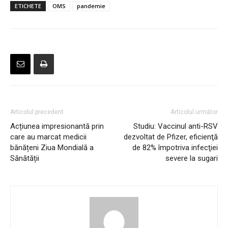
ETICHETE
OMS
pandemie
Articolul precedent
Articolul următor
Acțiunea impresionantă prin
Studiu: Vaccinul anti-RSV
care au marcat medicii
dezvoltat de Pfizer, eficienţă
bănățeni Ziua Mondială a
de 82% împotriva infecţiei
Sănătății
severe la sugari