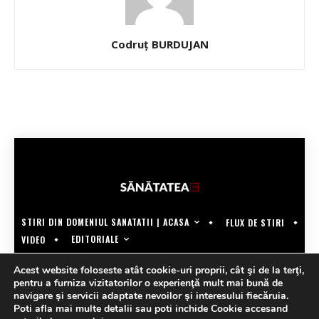
Codruț BURDUJAN
STIRI DIN DOMENIUL SANATATII | ACASA
FLUX DE STIRI
EDITORIALE
VIDEO
COPYRIGHT @SANATATEATV | MADE BY WECREATE.TECH
Acest website foloseste atât cookie-uri proprii, cât şi de la terţi,
pentru a furniza vizitatorilor o experienţă mult mai bună de
navigare şi servicii adaptate nevoilor şi interesului fiecăruia.
Poti afla mai multe detalii sau poti inchide Cookie accesand