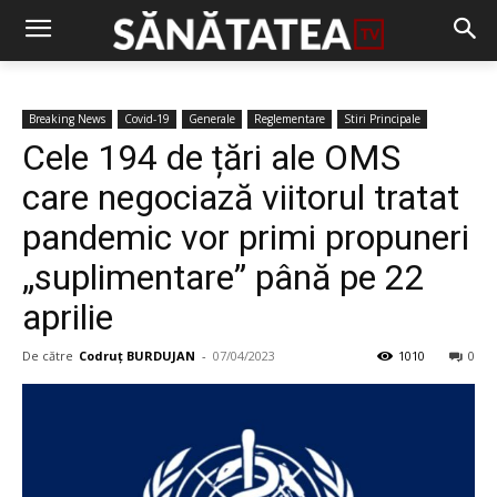
Breaking News
Covid-19
Generale
Reglementare
Stiri Principale
Cele 194 de țări ale OMS
care negociază viitorul tratat
pandemic vor primi propuneri
„suplimentare” până pe 22
aprilie
De către
Codruț BURDUJAN
-
07/04/2023
1010
0