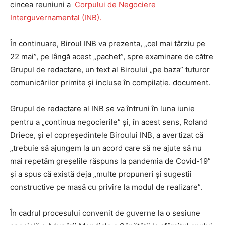
cincea reuniuni a
Corpului de Negociere
Interguvernamental (INB).
În continuare, Biroul INB va prezenta, „cel mai târziu pe
22 mai”, pe lângă acest „pachet”, spre examinare de către
Grupul de redactare, un text al Biroului „pe baza” tuturor
comunicărilor primite și incluse în compilație. document.
Grupul de redactare al INB se va întruni în luna iunie
pentru a „continua negocierile” și, în acest sens, Roland
Driece, și el copreședintele Biroului INB, a avertizat că
„trebuie să ajungem la un acord care să ne ajute să nu
mai repetăm ​​greșelile răspuns la pandemia de Covid-19”
și a spus că există deja „multe propuneri și sugestii
constructive pe masă cu privire la modul de realizare”.
În cadrul procesului convenit de guverne la o sesiune