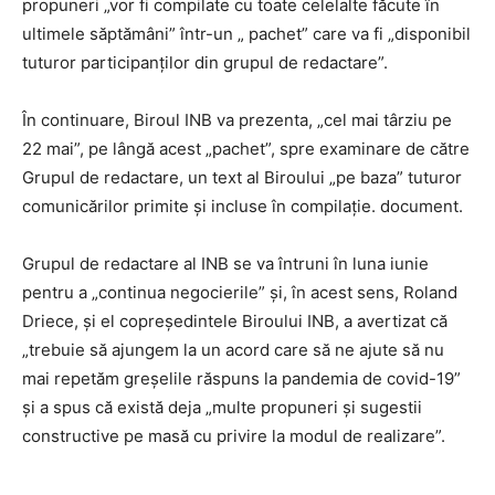
propuneri „vor fi compilate cu toate celelalte făcute în
ultimele săptămâni” într-un „ pachet” care va fi „disponibil
tuturor participanților din grupul de redactare”.
În continuare, Biroul INB va prezenta, „cel mai târziu pe
22 mai”, pe lângă acest „pachet”, spre examinare de către
Grupul de redactare, un text al Biroului „pe baza” tuturor
comunicărilor primite și incluse în compilație. document.
Grupul de redactare al INB se va întruni în luna iunie
pentru a „continua negocierile” și, în acest sens, Roland
Driece, și el copreședintele Biroului INB, a avertizat că
„trebuie să ajungem la un acord care să ne ajute să nu
mai repetăm ​​greșelile răspuns la pandemia de covid-19”
și a spus că există deja „multe propuneri și sugestii
constructive pe masă cu privire la modul de realizare”.