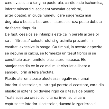
cardiovasculare (angina pectorala, cardiopatie ischemica,
infarct miocardic, accident vascular cerebral,
arteriopatie). in ciuda numelui care sugereaza mai
degraba o boala a batranetii, ateroscleroza poate debuta
de foarte timpuriu.
De fapt, ceea ce se intampla este ca in peretii arterelor
se „infiltreaza” colesterolul si grasimile prezente in
cantitati excesive in sange. Cu timpul, in aceste depozite
se depune si calciu, se formeaza un tesut fibros si se
constituie asa-numitele placi ateromatoase. Ele
stanjenesc din ce in ce mai mult circulatia libera a
sangelui prin artera afectata.
Placile ateromatoase afecteaza negativ nu numai
interiorul arterelor, ci intregul perete al acestora, care din
elastic si extensibil devine rigid ca o teava de plumb.
Toate acestea cresc solicitarea invelisului care
captuseste interiorul arterelor, ducand la zgarierea si