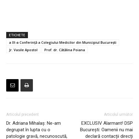
ETICHETE
a IX-a Conferință a Colegiului Medicilor din Municipiul București
Jr. Vasile Apostol
Prof. dr. Cătălina Poiana
Articolul precedent
Articolul următor
Dr. Adriana Mihalaș: Ne-am
EXCLUSIV Alarmant! DSP
degrupat în lupta cu o
București: Oamenii nu mai
patologie gravă, necunoscută,
declară contacții direcți