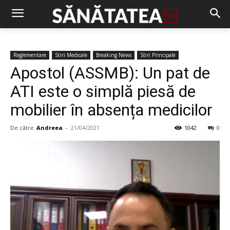
Reglementare
Stiri Medicale
Breaking News
Stiri Principale
Apostol (ASSMB): Un pat de
ATI este o simplă piesă de
mobilier în absența medicilor
De către
Andreea
-
21/04/2021
1042
0