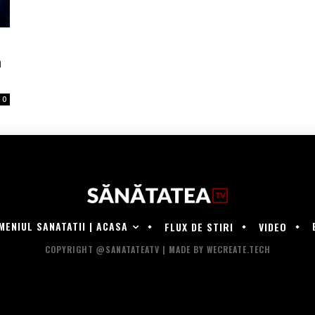
n
0
MENIUL SANATATII | ACASA
FLUX DE STIRI
VIDEO
COPYRIGHT @SANATATEATV | MADE BY WECREATE.TECH