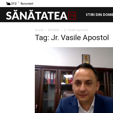
C
27.2
București
STIRI DIN DOM
Acasă
Etichete
Jr. Vasile Apostol
Tag: Jr. Vasile Apostol