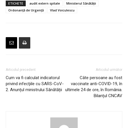
ETICHETE
audit extern spitale
Ministerul Sănătății
Ordonanță de Urgență
Vlad Voiculescu
Articolul precedent
Articolul următor
Cum va fi calculat indicatorul
Câte persoane au fost
privind infecţiile cu SARS-CoV-
vaccinate anti-COVID-19, în
2. Anunțul ministrului Sănătății
ultimele 24 de ore, în România.
Bilanțul CNCAV