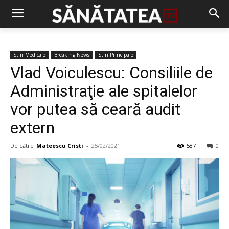
Stiri Medicale
Breaking News
Stiri Principale
Vlad Voiculescu: Consiliile de
Administraţie ale spitalelor
vor putea să ceară audit
extern
De către
Mateescu Cristi
-
25/02/2021
587
0