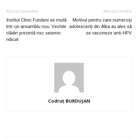
Articolul precedent
Articolul următor
Institul Clinic Fundeni se mută
Motivul pentru care numeroși
într-un ansamblu nou. Vechile
adolescenți din Alba au ales să
clădiri prezintă risc seismic
se vaccineze anti-HPV
ridicat
Codruț BURDUJAN