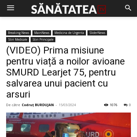
Breaking News
MainNews
Medicina de Urgenta
SliderNews
Stiri Medicale
Stiri Principale
(VIDEO) Prima misiune
pentru viață a noilor avioane
SMURD Learjet 75, pentru
salvarea unui pacient cu
arsuri
De către
Codruț BURDUJAN
-
15/03/2024
1076
0