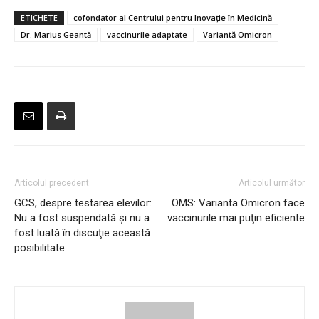
ETICHETE
cofondator al Centrului pentru Inovație în Medicină
Dr. Marius Geantă
vaccinurile adaptate
Variantă Omicron
Articolul precedent
Articolul următor
GCS, despre testarea elevilor:
OMS: Varianta Omicron face
Nu a fost suspendată şi nu a
vaccinurile mai puţin eficiente
fost luată în discuţie această
posibilitate