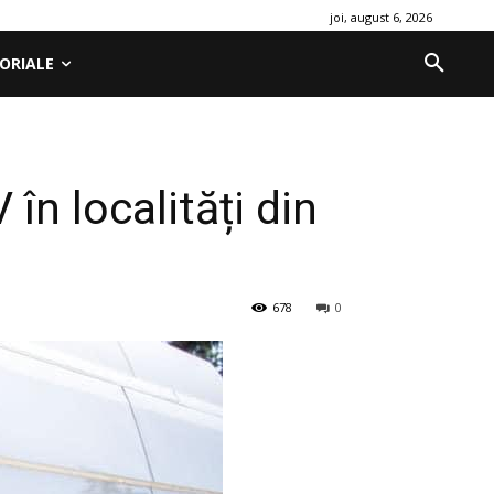
joi, august 6, 2026
ORIALE
n localități din
678
0