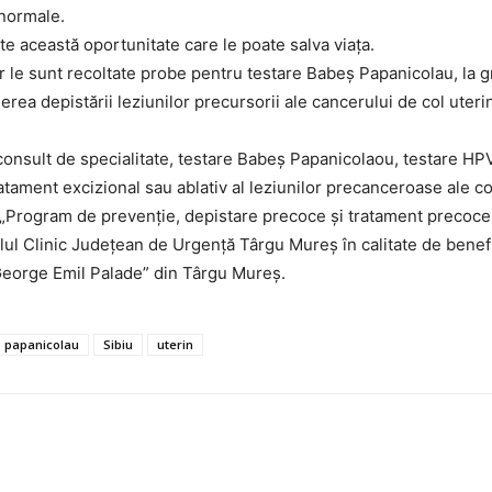
anormale.
te această oportunitate care le poate salva viața.
 le sunt recoltate probe pentru testare Babeş Papanicolau, la g
rea depistării leziunilor precursorii ale cancerului de col uteri
 consult de specialitate, testare Babeş Papanicolaou, testare HP
ratament excizional sau ablativ al leziunilor precanceroase ale col
lui „Program de prevenţie, depistare precoce şi tratament precoce
ul Clinic Judeţean de Urgenţă Târgu Mureş în calitate de benefic
„George Emil Palade” din Târgu Mureş.
papanicolau
Sibiu
uterin