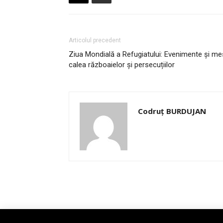
Articolul precedent
Ziua Mondială a Refugiatului: Evenimente și mesa
calea războaielor și persecuțiilor
Codruț BURDUJAN