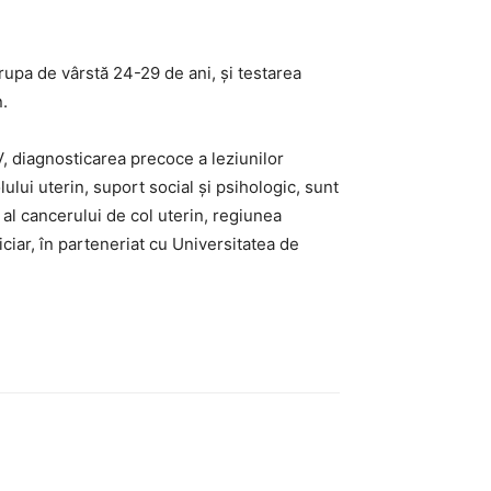
rupa de vârstă 24-29 de ani, şi testarea
n.
V, diagnosticarea precoce a leziunilor
ului uterin, suport social şi psihologic, sunt
 al cancerului de col uterin, regiunea
iar, în parteneriat cu Universitatea de