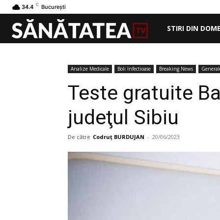
C
34.4
București
STIRI DIN DOM
Analize Medicale
Boli Infectioase
Breaking News
General
Teste gratuite Ba
judeţul Sibiu
De către
Codruț BURDUJAN
-
20/06/2023