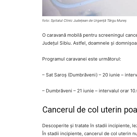
foto: Spitalul Clinic Judeţean de Urgenţă Târgu Mureş
O caravană mobilă pentru screeningul canceru
Județul Sibiu. Astfel, doamnele și domnișoa
Programul caravanei este următorul:
– Sat Saroş (Dumbrăveni) – 20 iunie – interva
– Dumbrăveni – 21 iunie – intervalul orar 10
Cancerul de col uterin po
Descoperite şi tratate în stadii incipiente, l
În stadii incipiente, cancerul de col uterin