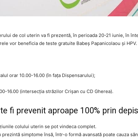
lui de col uterin va fi prezentă, în perioada 20-21 iunie, în înt
rele vor beneficia de teste gratuite Babeş Papanicolaou şi HPV.
lul orar 10.00-16.00 (în faţa Dispensarului);
.00-16.00 (intersecţia străzilor Crişan cu CD Gherea).
ate fi prevenit aproape 100% prin depi
eziunile colului uterin se pot vindeca complet.
 nu prezintă simptome însă, într-o formă avansată poate cauza sân