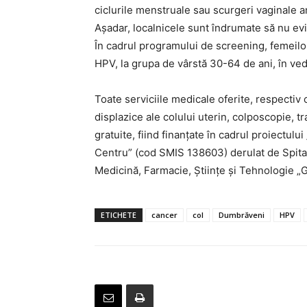
ciclurile menstruale sau scurgeri vaginale 
Aşadar, localnicele sunt îndrumate să nu evi
În cadrul programului de screening, femeilor
HPV, la grupa de vârstă 30-64 de ani, în vede
Toate serviciile medicale oferite, respectiv
displazice ale colului uterin, colposcopie, t
gratuite, fiind finanțate în cadrul proiectu
Centru” (cod SMIS 138603) derulat de Spital
Medicină, Farmacie, Ştiinţe şi Tehnologie 
ETICHETE
cancer
col
Dumbrăveni
HPV