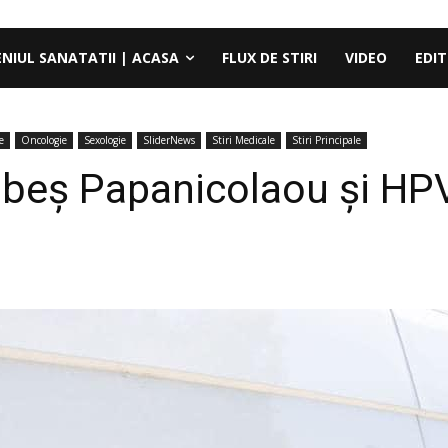
ENIUL SANATATII | ACASA
FLUX DE STIRI
VIDEO
EDIT
e
Oncologie
Sexologie
SliderNews
Stiri Medicale
Stiri Principale
beş Papanicolaou şi HPV î