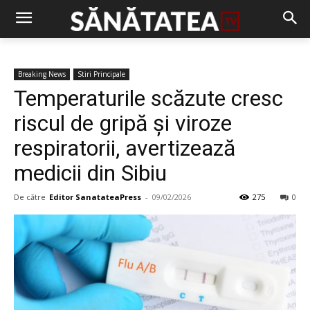
Breaking News
Stiri Principale
Temperaturile scăzute cresc
riscul de gripă și viroze
respiratorii, avertizează
medicii din Sibiu
De către
Editor SanatateaPress
-
09/02/2026
275
0