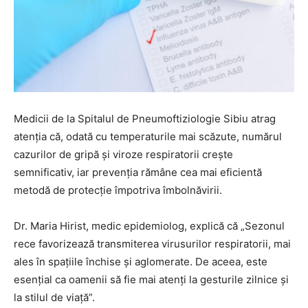
Medicii de la Spitalul de Pneumoftiziologie Sibiu atrag
atenția că, odată cu temperaturile mai scăzute, numărul
cazurilor de gripă și viroze respiratorii crește
semnificativ, iar prevenția rămâne cea mai eficientă
metodă de protecție împotriva îmbolnăvirii.
Dr. Maria Hirist, medic epidemiolog, explică că „Sezonul
rece favorizează transmiterea virusurilor respiratorii, mai
ales în spațiile închise și aglomerate. De aceea, este
esențial ca oamenii să fie mai atenți la gesturile zilnice și
la stilul de viață”.