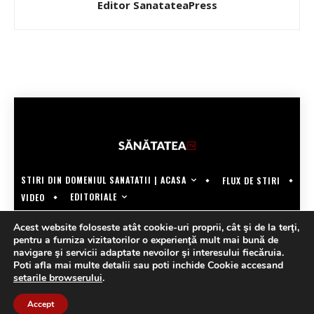
Editor SanatateaPress
STIRI DIN DOMENIUL SANATATII | ACASA
FLUX DE STIRI
EDITORIALE
VIDEO
COPYRIGHT @SANATATEATV | MADE BY WECREATE.TECH
Acest website foloseste atât cookie-uri proprii, cât şi de la terţi,
pentru a furniza vizitatorilor o experienţă mult mai bună de
navigare şi servicii adaptate nevoilor şi interesului fiecăruia.
Poti afla mai multe detalii sau poti inchide Cookie accesand
setarile browserului
.
Accept