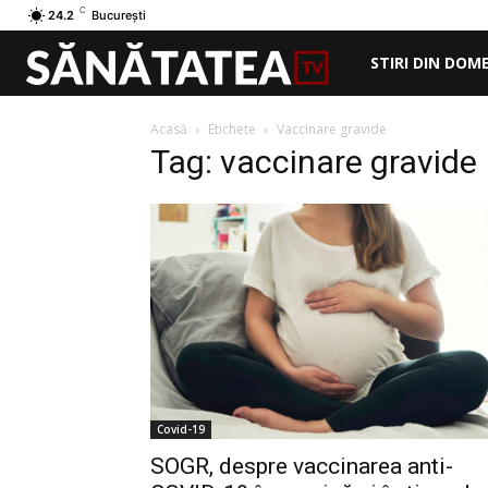
C
24.2
București
STIRI DIN DOM
Acasă
Etichete
Vaccinare gravide
Tag: vaccinare gravide
Covid-19
SOGR, despre vaccinarea anti-