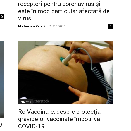
receptori pentru coronavirus și
este în mod particular afectată de
0
virus
Mateescu Cristi
-
23/10/2021
0
Pharma
Ro Vaccinare, despre protecţia
gravidelor vaccinate împotriva
9
COVID-19