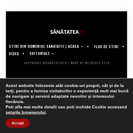
STIRI DIN DOMENIUL SANATATII | ACASA
FLUX DE STIRI
EDITORIALE
VIDEO
COPYRIGHT @SANATATEATV | MADE BY WECREATE.TECH
Acest website foloseste atât cookie-uri proprii, cât şi de la
terţi, pentru a furniza vizitatorilor o experienţă mult mai bună
de navigare şi servicii adaptate nevoilor şi interesului
fiecăruia.
Poti afla mai multe detalii sau poti inchide Cookie accesand
setarile browserului
.
Accept