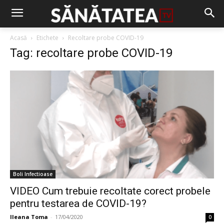
Acasă
Etichete
Recoltare probe COVID-19
Tag: recoltare probe COVID-19
Boli Infectioase
VIDEO Cum trebuie recoltate corect probele
pentru testarea de COVID-19?
Ileana Toma
-
17/04/2020
0