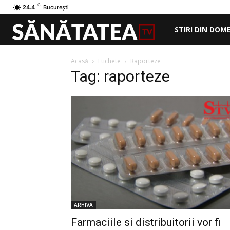
C
24.4
București
STIRI DIN DOM
Acasă
Etichete
Raporteze
Tag: raporteze
ARHIVA
Farmaciile si distribuitorii vor fi