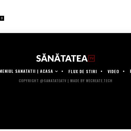
0
MENIUL SANATATII | ACASA
FLUX DE STIRI
VIDEO
COPYRIGHT @SANATATEATV | MADE BY WECREATE.TECH