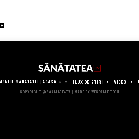
0
MENIUL SANATATII | ACASA
FLUX DE STIRI
VIDEO
COPYRIGHT @SANATATEATV | MADE BY WECREATE.TECH