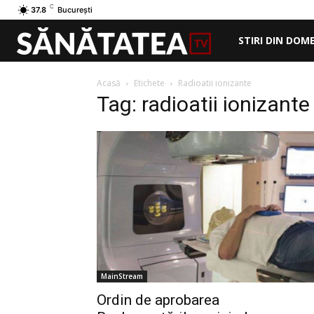
C
37.8
București
STIRI DIN DOM
Acasă
Etichete
Radioatii ionizante
Tag: radioatii ionizante
MainStream
Ordin de aprobarea