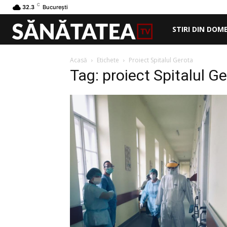
C
32.3
București
STIRI DIN DOM
Acasă
Etichete
Proiect Spitalul Gerota
Tag: proiect Spitalul G