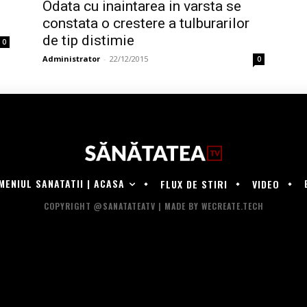
Odata cu inaintarea in varsta se
constata o crestere a tulburarilor
de tip distimie
0
Administrator
-
22/12/2015
0
MENIUL SANATATII | ACASA
FLUX DE STIRI
VIDEO
COPYRIGHT @SANATATEATV | MADE BY WECREATE.TECH