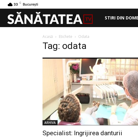
C
33
București
STIRI DIN DOM
Acasă
Etichete
Odata
Tag: odata
ARHIVA
Specialist: Ingrijirea danturii