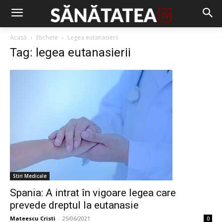
Acasă
Etichete
Legea eutanasierii
Tag: legea eutanasierii
Stiri Medicale
Spania: A intrat în vigoare legea care
prevede dreptul la eutanasie
Mateescu Cristi
-
25/06/2021
0