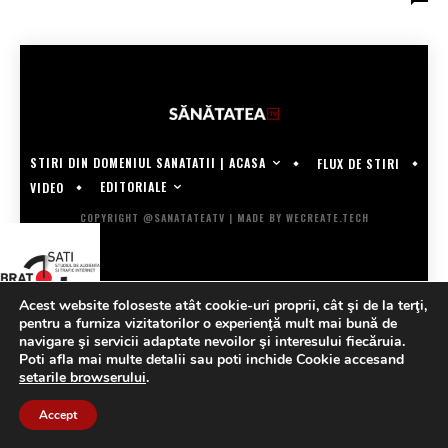
STIRI DIN DOMENIUL SANATATII | ACASA
FLUX DE STIRI
EDITORIALE
VIDEO
COPYRIGHT @SANATATEATV | MADE BY WECREATE.TECH
Acest website foloseste atât cookie-uri proprii, cât şi de la terţi,
pentru a furniza vizitatorilor o experienţă mult mai bună de
navigare şi servicii adaptate nevoilor şi interesului fiecăruia.
Poti afla mai multe detalii sau poti inchide Cookie accesand
setarile browserului
.
Accept