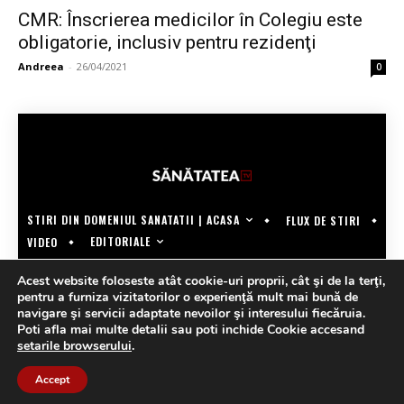
CMR: Înscrierea medicilor în Colegiu este
obligatorie, inclusiv pentru rezidenţi
Andreea
-
26/04/2021
0
STIRI DIN DOMENIUL SANATATII | ACASA
FLUX DE STIRI
EDITORIALE
VIDEO
COPYRIGHT @SANATATEATV | MADE BY WECREATE.TECH
Acest website foloseste atât cookie-uri proprii, cât şi de la terţi,
pentru a furniza vizitatorilor o experienţă mult mai bună de
navigare şi servicii adaptate nevoilor şi interesului fiecăruia.
Poti afla mai multe detalii sau poti inchide Cookie accesand
setarile browserului
.
Accept