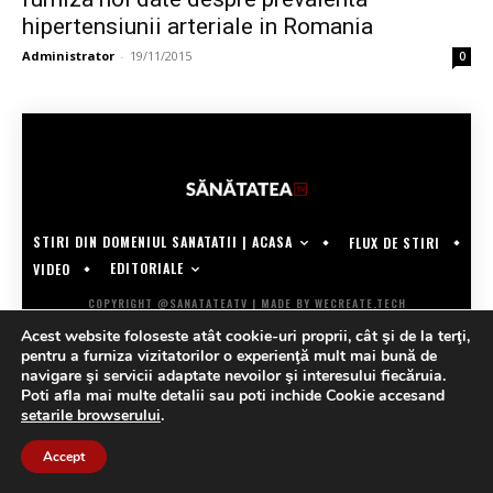
hipertensiunii arteriale in Romania
Administrator
-
19/11/2015
0
STIRI DIN DOMENIUL SANATATII | ACASA
FLUX DE STIRI
EDITORIALE
VIDEO
COPYRIGHT @SANATATEATV | MADE BY WECREATE.TECH
Acest website foloseste atât cookie-uri proprii, cât şi de la terţi,
pentru a furniza vizitatorilor o experienţă mult mai bună de
navigare şi servicii adaptate nevoilor şi interesului fiecăruia.
Poti afla mai multe detalii sau poti inchide Cookie accesand
setarile browserului
.
Accept