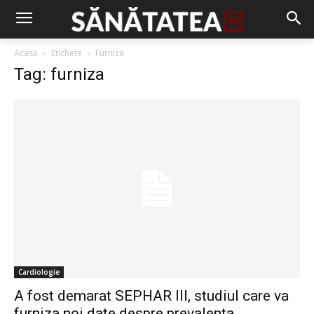
Acasă
Etichete
Furniza
Tag: furniza
Cardiologie
A fost demarat SEPHAR III, studiul care va
furniza noi date despre prevalenta