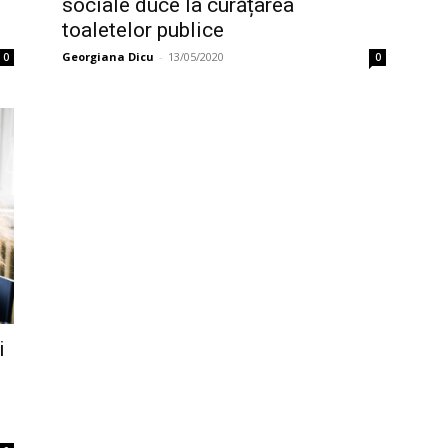
sociale duce la curățarea
toaletelor publice
Georgiana Dicu
-
13/05/2020
0
0
i