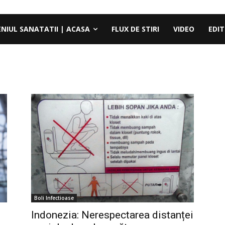
ENIUL SANATATII | ACASA
FLUX DE STIRI
VIDEO
EDIT
Boli Infectioase
Indonezia: Nerespectarea distanței