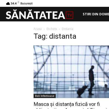
C
34.4
București
STIRI DIN DOM
Acasă
Etichete
Distanta
Tag: distanta
Boli Infectioase
Masca și distanța fizică vor fi