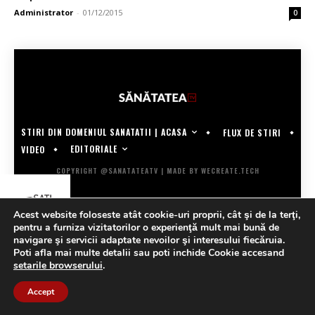
Administrator
-
01/12/2015
0
STIRI DIN DOMENIUL SANATATII | ACASA
FLUX DE STIRI
EDITORIALE
VIDEO
COPYRIGHT @SANATATEATV | MADE BY WECREATE.TECH
Acest website foloseste atât cookie-uri proprii, cât şi de la terţi,
pentru a furniza vizitatorilor o experienţă mult mai bună de
navigare şi servicii adaptate nevoilor şi interesului fiecăruia.
Poti afla mai multe detalii sau poti inchide Cookie accesand
setarile browserului
.
Accept