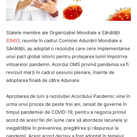
Statele membre ale Organizației Mondiale a Sănătății
(
OMS
), reunite în cadrul Comisiei Adunării Mondiale a
Sănătății, au adoptat o rezoluție care cere implementarea
unui pact global istoric pentru protejarea lumii împotriva
viitoarelor pandemii. Acordul OMS privind pandemia va fi
revizuit marți în cadrul sesiunii plenare, înainte de
adoptarea finală de către Adunare.
Aprobarea de luni a rezoluției Acordului Pandemic vine în
urma unui proces de peste trei ani, lansat de guverne în
timpul pandemiei de COVID-19, pentru a negocia primul
acord de acest fel din lume care să abordeze lacunele și
inegalitățile în prevenirea, pregătirea și răspunsul la
pandemii. Acest acord decisiv a fost adoptat în temeiul