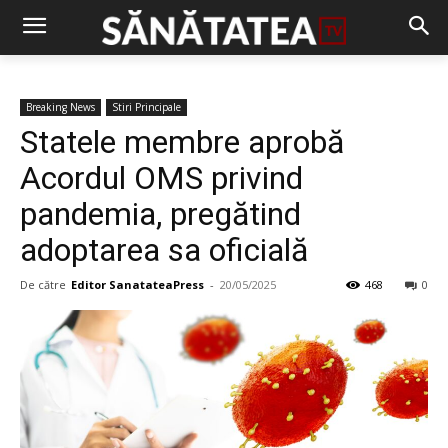
Breaking News
Stiri Principale
Statele membre aprobă
Acordul OMS privind
pandemia, pregătind
adoptarea sa oficială
De către
Editor SanatateaPress
-
20/05/2025
468
0