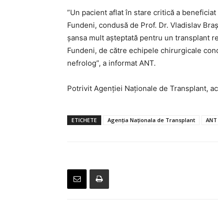
”Un pacient aflat în stare critică a beneficia
Fundeni, condusă de Prof. Dr. Vladislav Braş
şansa mult aşteptată pentru un transplant ren
Fundeni, de către echipele chirurgicale condu
nefrolog”, a informat ANT.
Potrivit Agenției Naționale de Transplant, a
ETICHETE
Agenţia Naţionala de Transplant
ANT