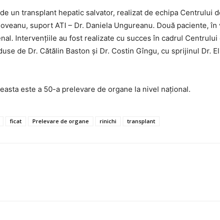
t de un transplant hepatic salvator, realizat de echipa Centrului d
oveanu, suport ATI – Dr. Daniela Ungureanu. Două paciente, în vâ
al. Intervenţiile au fost realizate cu succes în cadrul Centrului 
se de Dr. Cătălin Baston şi Dr. Costin Gîngu, cu sprijinul Dr. El
ceasta este a 50-a prelevare de organe la nivel național.
ficat
Prelevare de organe
rinichi
transplant