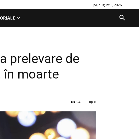
joi, august 6, 2026
ORIALE
ma prelevare de
t în moarte
946
0