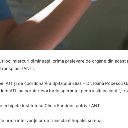
ut loc, miercuri dimineață, prima prelevare de organe din acest a
Transplant (ANT).
ei ATI şi de coordonare a Spitalului Elias – Dr. Ioana Popescu G
ent ATI, au pornit resorturile speranţei pentru alţi pacienţi”, tr
e echipele Institutului Clinic Fundeni, potrivit ANT.
 în urma intervențiilor de transplant hepatic şi renal.