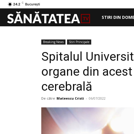
C
24.2
București
STIRI DIN DOM
Breaking News
Stiri Principale
Spitalul Universi
organe din acest 
cerebrală
De către
Mateescu Cristi
-
06/07/2022