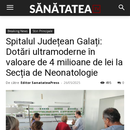
Breaking News
Stiri Principale
Spitalul Județean Galați:
Dotări ultramoderne în
valoare de 4 milioane de lei la
Secția de Neonatologie
De către
Editor SanatateaPress
-
26/05/2025
495
0