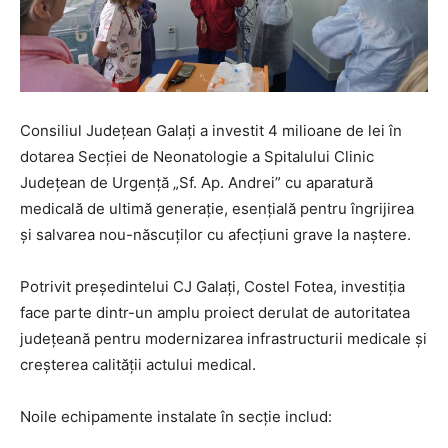
Consiliul Județean Galați a investit 4 milioane de lei în
dotarea Secției de Neonatologie a Spitalului Clinic
Județean de Urgență „Sf. Ap. Andrei” cu aparatură
medicală de ultimă generație, esențială pentru îngrijirea
și salvarea nou-născuților cu afecțiuni grave la naștere.
Potrivit președintelui CJ Galați, Costel Fotea, investiția
face parte dintr-un amplu proiect derulat de autoritatea
județeană pentru modernizarea infrastructurii medicale și
creșterea calității actului medical.
Noile echipamente instalate în secție includ: