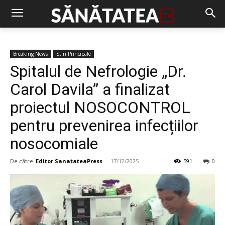
Breaking News
Stiri Principale
Spitalul de Nefrologie „Dr.
Carol Davila” a finalizat
proiectul NOSOCONTROL
pentru prevenirea infecțiilor
nosocomiale
De către
Editor SanatateaPress
-
17/12/2025
591
0