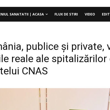
ENIUL SANATATII | ACASA
FLUX DE STIRI
VIDEO
EDIT
nia, publice și private, v
e reale ale spitalizărilor
ntelui CNAS