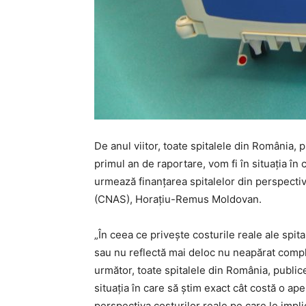
De anul viitor, toate spitalele din România, pu
primul an de raportare, vom fi în situația în
urmează finanțarea spitalelor din perspectiva
(CNAS), Horațiu-Remus Moldovan.
„În ceea ce privește costurile reale ale spi
sau nu reflectă mai deloc nu neapărat comple
următor, toate spitalele din România, publice 
situația în care să știm exact cât costă o ap
perspectiva costurilor reale pe care le impl