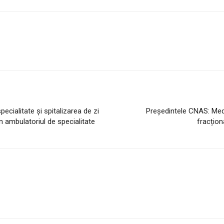
cialitate și spitalizarea de zi
Președintele CNAS: Medic
in ambulatoriul de specialitate
fracțio