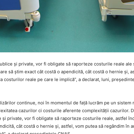
blice și private, vor fi obligate să raporteze costurile reale ale 
 care să știm exact cât costă o apendicită, cât costă o hernie și, 
 costurilor reale pe care le implică”, a declarat, luni, președin
talizărilor continue, noi în momentul de față lucrăm pe un sistem
xitatea cazurilor ci costurile aferente complexității cazurilor.
și private, vor fi obligate să raporteze costurile reale, astfel î
endicită, cât costă o hernie și, astfel, vom putea să regândim în 
ică”, a declarat președintele CNAS.