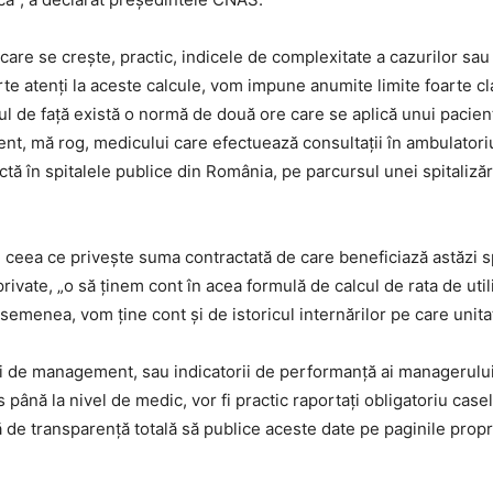
care se crește, practic, indicele de complexitate a cazurilor sau
arte atenți la aceste calcule, vom impune anumite limite foarte c
ul de față există o normă de două ore care se aplică unui pacient 
nt, mă rog, medicului care efectuează consultații în ambulatori
tă în spitalele publice din România, pe parcursul unei spitaliză
 ceea ce privește suma contractată de care beneficiază astăzi s
private, „o să ținem cont în acea formulă de calcul de rata de uti
semenea, vom ține cont și de istoricul internărilor pe care unitat
ii de management, sau indicatorii de performanță ai managerului,
s până la nivel de medic, vor fi practic raportați obligatoriu case
ă de transparență totală să publice aceste date pe paginile propr