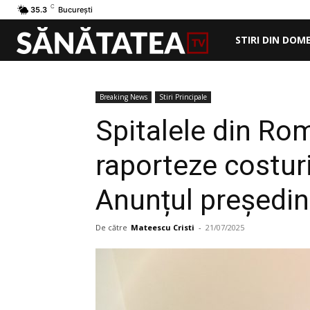
C
35.3
București
STIRI DIN DOM
Breaking News
Stiri Principale
Spitalele din Româ
raporteze costuril
Anunțul președi
De către
Mateescu Cristi
-
21/07/2025