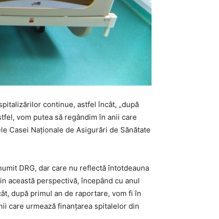
spitalizărilor continue, astfel încât, „după
astfel, vom putea să regândim în anii care
tele Casei Naționale de Asigurări de Sănătate
 numit DRG, dar care nu reflectă întotdeauna
 Din această perspectivă, începând cu anul
ncât, după primul an de raportare, vom fi în
anii care urmează finanțarea spitalelor din