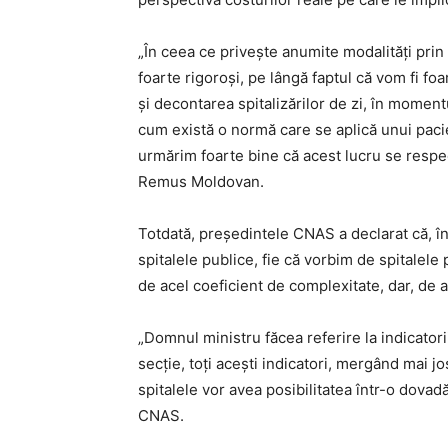
„În ceea ce priveşte anumite modalităţi prin 
foarte rigoroși, pe lângă faptul că vom fi fo
și decontarea spitalizărilor de zi, în moment
cum există o normă care se aplică unui pacie
urmărim foarte bine că acest lucru se respec
Remus Moldovan.
Totdată, președintele CNAS a declarat că, în
spitalele publice, fie că vorbim de spitalele 
de acel coeficient de complexitate, dar, de a
„Domnul ministru făcea referire la indicator
secție, toți acești indicatori, mergând mai jo
spitalele vor avea posibilitatea într-o dovad
CNAS.