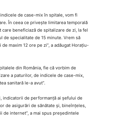
 indicele de case-mix în spitale, vom fi
lare. În ceea ce privește limitarea temporală
care beneficiază de spitalizare de zi, la fel
ul de specialitate de 15 minute. Vrem să
ri de maxim 12 ore pe zi”, a adăugat Horațiu-
pitalele din România, fie că vorbim de
lizare a paturilor, de indicele de case-mix,
ea sanitară le-a avut”.
 indicatorii de performanță ai șefului de
lor de asigurări de sănătate și, bineînțeles,
ii de internet”, a mai spus președintele