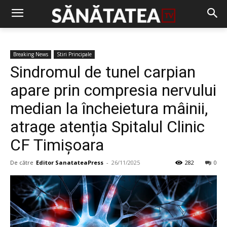
Breaking News
Stiri Principale
Sindromul de tunel carpian
apare prin compresia nervului
median la încheietura mâinii,
atrage atenția Spitalul Clinic
CF Timișoara
De către
Editor SanatateaPress
-
26/11/2025
282
0