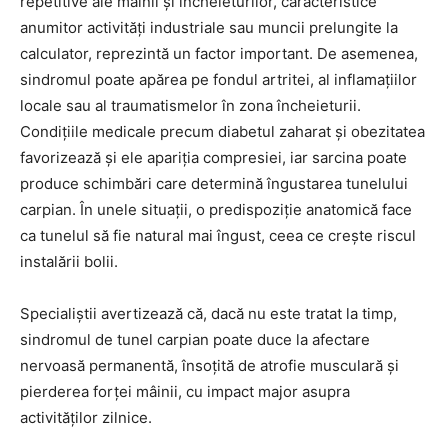
repetitive ale mâinii și încheieturilor, caracteristice
anumitor activități industriale sau muncii prelungite la
calculator, reprezintă un factor important. De asemenea,
sindromul poate apărea pe fondul artritei, al inflamațiilor
locale sau al traumatismelor în zona încheieturii.
Condițiile medicale precum diabetul zaharat și obezitatea
favorizează și ele apariția compresiei, iar sarcina poate
produce schimbări care determină îngustarea tunelului
carpian. În unele situații, o predispoziție anatomică face
ca tunelul să fie natural mai îngust, ceea ce crește riscul
instalării bolii.
Specialiștii avertizează că, dacă nu este tratat la timp,
sindromul de tunel carpian poate duce la afectare
nervoasă permanentă, însoțită de atrofie musculară și
pierderea forței mâinii, cu impact major asupra
activităților zilnice.