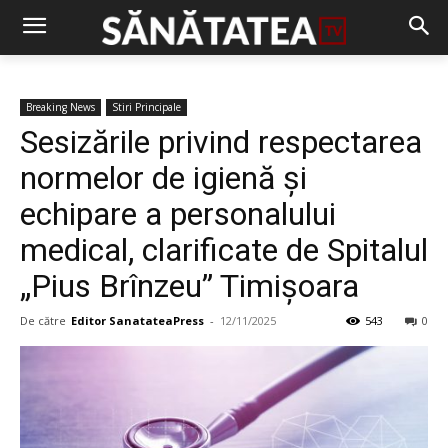
Breaking News
Stiri Principale
Sesizările privind respectarea
normelor de igienă și
echipare a personalului
medical, clarificate de Spitalul
„Pius Brînzeu” Timișoara
De către
Editor SanatateaPress
-
12/11/2025
543
0