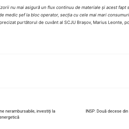
orii nu mai asigură un flux continuu de materiale şi acest fapt s
 medic şef la bloc operator, secţia cu cele mai mari consumuri m
precizat purtătorul de cuvânt al SCJU Braşov, Marius Leonte, potr
ne nerambursabile, investiți la
INSP: Două decese din 
 energetică