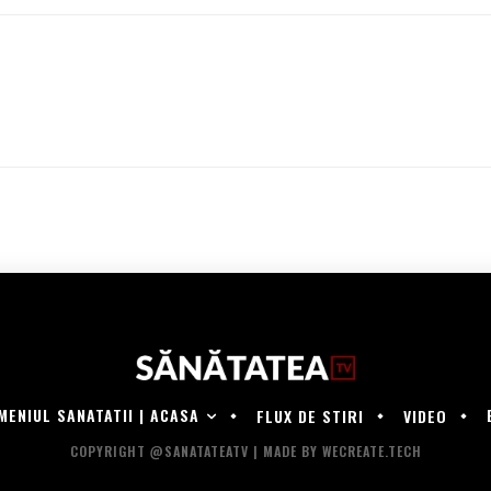
MENIUL SANATATII | ACASA
FLUX DE STIRI
VIDEO
COPYRIGHT @SANATATEATV | MADE BY WECREATE.TECH