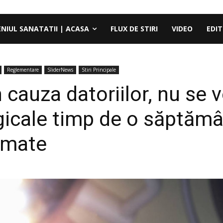
ENIUL SANATATII | ACASA
FLUX DE STIRI
VIDEO
EDIT
Reglementare
SliderNews
Stiri Principale
cauza datoriilor, nu se 
rgicale timp de o săptămâ
amate