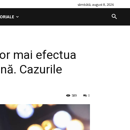
sâmbătă, august 8, 2026
ORIALE
vor mai efectua
nă. Cazurile
589
0