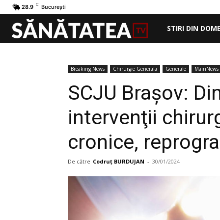
C
28.9
București
STIRI DIN DOM
Breaking News
Chirurgie Generala
Generale
MainNews
SCJU Brașov: Din 
intervenţii chiru
cronice, reprogr
De către
Codruț BURDUJAN
-
30/01/2024