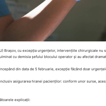
) Braşov, cu excepția urgențelor, intervenţiile chirurgicale nu
ulminat cu demisia şefului blocului operator și au afectat dramati
 începând din data de 5 februarie, excepție făcând doar urgenţel
tă inclusiv asigurarea hranei pacienţilor: conform unor surse, aces
oarele explicații: