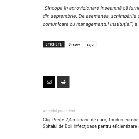
„Sincope în aprovizionare înseamnă că furniz
din septembrie. De asemenea, schimbările de
comunicare cu managementul instituţiei”,
a 
ETICHETE
Brașov
scju
Articolul precedent
Cluj: Peste 7,4 milioane de euro, fonduri europe
Spitalul de Boli Infecţioase pentru eficientizare