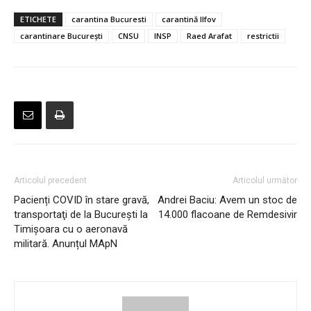
ETICHETE
carantina Bucuresti
carantină Ilfov
carantinare București
CNSU
INSP
Raed Arafat
restrictii
Articolul precedent
Articolul următor
Pacienți COVID în stare gravă,
Andrei Baciu: Avem un stoc de
transportaţi de la Bucureşti la
14.000 flacoane de Remdesivir
Timişoara cu o aeronavă
militară. Anunțul MApN