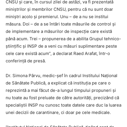
CNSU şi care, în cursul zilei de astăzi, va fi prezentată
miniştrilor şi membrilor CNSU, pentru că nu sunt doar
miniştri acolo şi premierul. Unu – de a nu se institui
măsura. Doi – de a se întări toate măsurile de control şi
de implementare a măsurilor de inspecţie care există
până acum. Trei – propunerea de a abilita Grupul tehnico-
ştiinţific şi INSP de a veni cu măsuri suplimentare peste
cele care există acum”, a declarat Raed Arafat, într-o
conferinţă de presă.
Dr. Simona Pârvu, medic-șef în cadrul Institului Naţional
de Sănătate Publică, a explicat că instituţia pe care o
reprezintă a mai făcut de-a lungul timpului propuneri şi
nu toate au fost preluate de către autorităţi, precizând că
specialiştii INSP nu cunosc toate datele care duc la luarea
unei decizii de carantinare, ci doar pe cele medicale.