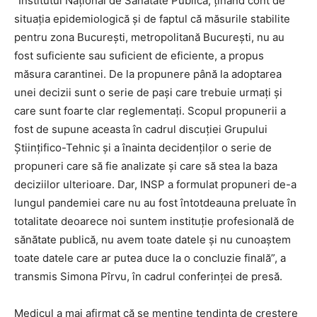
“Institutul Naţional de Sănătate Publică, ţinând cont de
situaţia epidemiologică şi de faptul că măsurile stabilite
pentru zona Bucureşti, metropolitană Bucureşti, nu au
fost suficiente sau suficient de eficiente, a propus
măsura carantinei. De la propunere până la adoptarea
unei decizii sunt o serie de paşi care trebuie urmaţi şi
care sunt foarte clar reglementaţi. Scopul propunerii a
fost de supune aceasta în cadrul discuţiei Grupului
Ştiinţifico-Tehnic şi a înainta decidenţilor o serie de
propuneri care să fie analizate şi care să stea la baza
deciziilor ulterioare. Dar, INSP a formulat propuneri de-a
lungul pandemiei care nu au fost întotdeauna preluate în
totalitate deoarece noi suntem instituţie profesională de
sănătate publică, nu avem toate datele şi nu cunoaştem
toate datele care ar putea duce la o concluzie finală”, a
transmis Simona Pîrvu, în cadrul conferinţei de presă.
Medicul a mai afirmat că se menține tendinţa de creştere