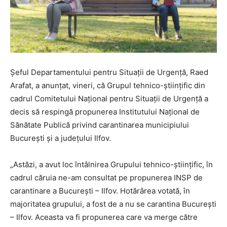
Șeful Departamentului pentru Situaţii de Urgenţă, Raed
Arafat, a anunţat, vineri, că Grupul tehnico-ştiinţific din
cadrul Comitetului Naţional pentru Situaţii de Urgenţă a
decis să respingă propunerea Institutului Naţional de
Sănătate Publică privind carantinarea municipiului
Bucureşti şi a judeţului Ilfov.
„Astăzi, a avut loc întâlnirea Grupului tehnico-ştiinţific, în
cadrul căruia ne-am consultat pe propunerea INSP de
carantinare a Bucureşti – Ilfov. Hotărârea votată, în
majoritatea grupului, a fost de a nu se carantina Bucureşti
– Ilfov. Aceasta va fi propunerea care va merge către