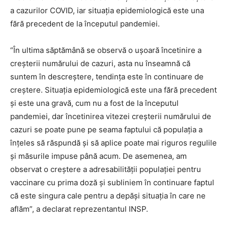
a cazurilor COVID, iar situaţia epidemiologică este una
fără precedent de la începutul pandemiei.
“În ultima săptămână se observă o uşoară încetinire a
creşterii numărului de cazuri, asta nu înseamnă că
suntem în descreştere, tendinţa este în continuare de
creştere. Situaţia epidemiologică este una fără precedent
şi este una gravă, cum nu a fost de la începutul
pandemiei, dar încetinirea vitezei creşterii numărului de
cazuri se poate pune pe seama faptului că populaţia a
înţeles să răspundă şi să aplice poate mai riguros regulile
şi măsurile impuse până acum. De asemenea, am
observat o creştere a adresabilităţii populaţiei pentru
vaccinare cu prima doză şi subliniem în continuare faptul
că este singura cale pentru a depăşi situaţia în care ne
aflăm”, a declarat reprezentantul INSP.