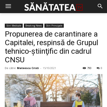
Stiri Medicale
Breaking News
Stiri Principale
Propunerea de carantinare a
Capitalei, respinsă de Grupul
tehnico-ştiinţific din cadrul
CNSU
De către
Mateescu Cristi
-
15/10/2021
790
0