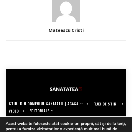
Mateescu Cristi
STIRI DIN DOMENIUL SANATATII | ACASA
FLUX DE STIRI
EDITORIALE
VIDEO
COPYRIGHT @SANATATEATV | MADE BY WECREATE.TECH
Acest website foloseste atât cookie-uri proprii, cât şi de la terţi,
pentru a furniza vizitatorilor o experienţă mult mai bună de