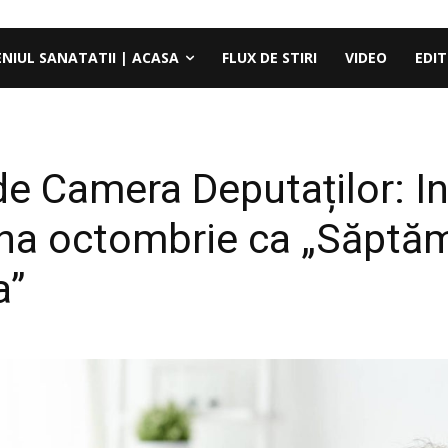
ENIUL SANATATII | ACASA
FLUX DE STIRI
VIDEO
EDIT
e Camera Deputaților: In
una octombrie ca „Săptăm
a”