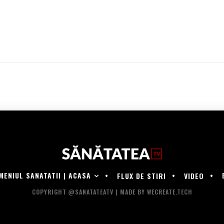
MENIUL SANATATII | ACASA
FLUX DE STIRI
VIDEO
COPYRIGHT @SANATATEATV | MADE BY WECREATE.TECH