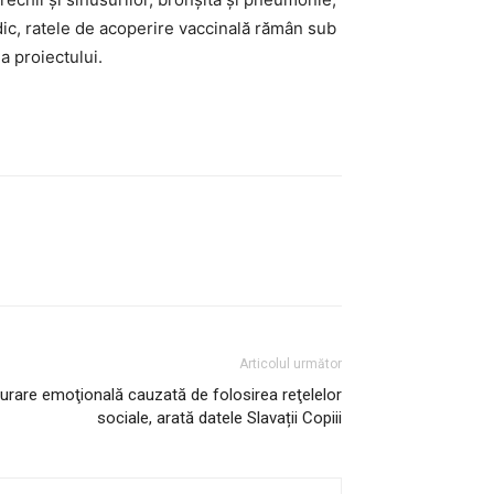
rdic, ratele de acoperire vaccinală rămân sub
a proiectului.
Articolul următor
ulburare emoţională cauzată de folosirea reţelelor
sociale, arată datele Slavații Copiii