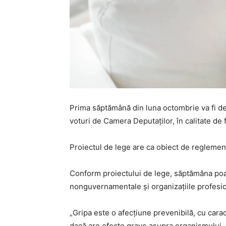
Prima săptămână din luna octombrie va fi ded
voturi de Camera Deputaţilor, în calitate de 
Proiectul de lege are ca obiect de reglemen
Conform proiectului de lege, săptămâna poate
nonguvernamentale şi organizaţiile profesio
„Gripa este o afecţiune prevenibilă, cu cara
dacă are efecte grave asupra organismului, p