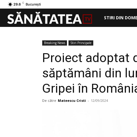
C
29.6
București
STIRI DIN DOM
Breaking News
Stiri Principale
Proiect adoptat d
săptămâni din l
Gripei în Români
De către
Mateescu Cristi
-
12/09/2024