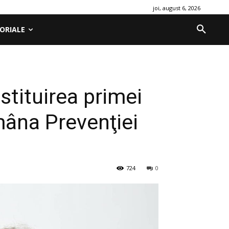
joi, august 6, 2026
ORIALE
stituirea primei
âna Prevenţiei
724
0