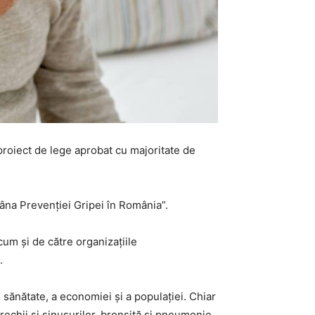
 proiect de lege aprobat cu majoritate de
âna Prevenţiei Gripei în România”.
cum şi de către organizaţiile
.
 sănătate, a economiei şi a populaţiei. Chiar
rechii şi sinusurilor, bronşită şi pneumonie,