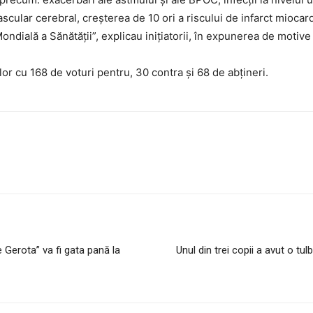
ascular cerebral, creşterea de 10 ori a riscului de infarct mioca
dială a Sănătăţii”, explicau iniţiatorii, în expunerea de motive 
or cu 168 de voturi pentru, 30 contra şi 68 de abţineri.
ie Gerota” va fi gata pană la
Unul din trei copii a avut o t