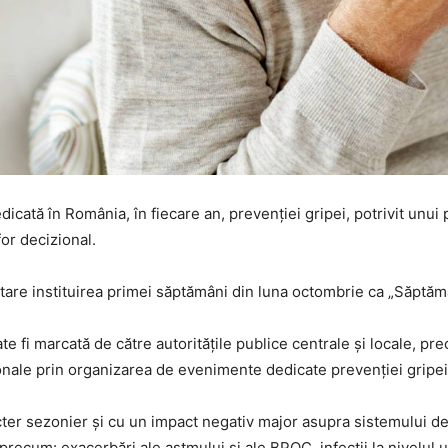
icată în România, în fiecare an, prevenţiei gripei, potrivit unui
for decizional.
tare instituirea primei săptămâni din luna octombrie ca „Săptăm
 fi marcată de către autorităţile publice centrale şi locale, pre
nale prin organizarea de evenimente dedicate prevenţiei gripei
cter sezonier şi cu un impact negativ major asupra sistemului de
recum: exacerbări ale astmului şi ale BPOC, infecţii la nivelul u