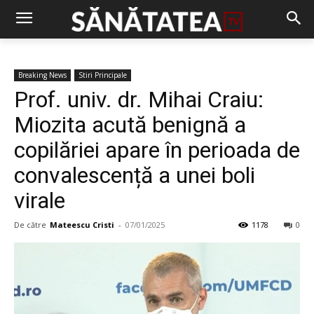
Breaking News
Stiri Principale
Prof. univ. dr. Mihai Craiu:
Miozita acută benignă a
copilăriei apare în perioada de
convalescență a unei boli
virale
De către
Mateescu Cristi
-
07/01/2025
1178
0