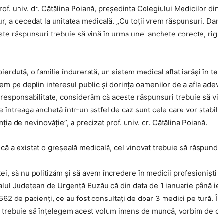
rof. univ. dr. Cătălina Poiană, președinta Colegiului Medicilor
ur, a decedat la unitatea medicală. „Cu toții vrem răspunsuri. Da
e răspunsuri trebuie să vină în urma unei anchete corecte, riguro
ă pierdută, o familie îndurerată, un sistem medical aflat iarăși 
egem pe deplin interesul public și dorința oamenilor de a afla ade
 responsabilitate, considerăm că aceste răspunsuri trebuie să v
e întreaga anchetă într-un astfel de caz sunt cele care vor stabil
a de nevinovăție”, a precizat prof. univ. dr. Cătălina Poiană.
că a existat o greșeală medicală, cel vinovat trebuie să răspund
, să nu politizăm și să avem încredere în medicii profesioniști și
talul Judeţean de Urgenţă Buzău că din data de 1 ianuarie până ier
562 de pacienți, ce au fost consultați de doar 3 medici pe tură. 
oți trebuie să înțelegem acest volum imens de muncă, vorbim de o