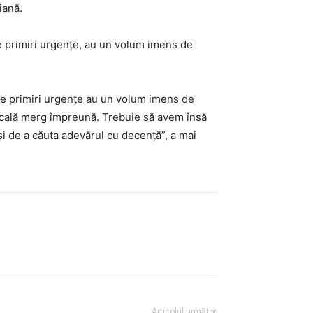
iană.
de primiri urgențe, au un volum imens de
 de primiri urgențe au un volum imens de
dicală merg împreună. Trebuie să avem însă
 și de a căuta adevărul cu decență”, a mai
Articolul următor