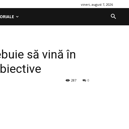
vineri, august 7, 2026
ORIALE
buie să vină în
biective
287
0