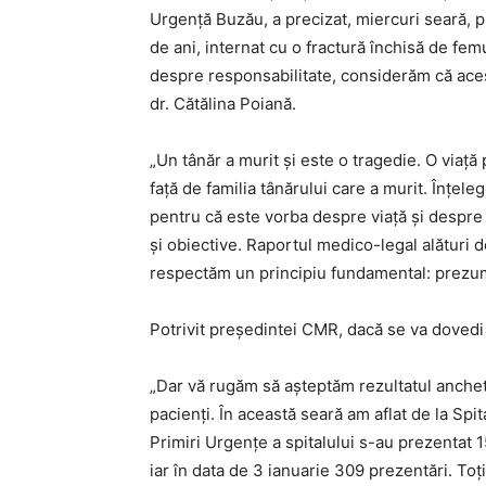
Urgenţă Buzău, a precizat, miercuri seară, p
de ani, internat cu o fractură închisă de fem
despre responsabilitate, considerăm că acest
dr. Cătălina Poiană.
„Un tânăr a murit și este o tragedie. O viaț
față de familia tânărului care a murit. Înțel
pentru că este vorba despre viață și despre
și obiective. Raportul medico-legal alături d
respectăm un principiu fundamental: prezumți
Potrivit președintei CMR, dacă se va dovedi 
„Dar vă rugăm să așteptăm rezultatul anchetei
pacienți. În această seară am aflat de la Spi
Primiri Urgențe a spitalului s-au prezentat 1
iar în data de 3 ianuarie 309 prezentări. T