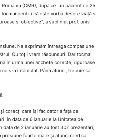
 din România (CMR), după ce un pacient de 25
r tocmai pentru că este vorba despre viață și
ase și obiective”, a subliniat prof. univ.
în tensiune. Ne exprimăm întreaga compasiune
vărul. Cu toții vrem răspunsuri. Dar tocmai
ină în urma unei anchete corecte, riguroase
i ce s-a întâmplat. Până atunci, trebuie să
ă.
 corecți care își fac datoria față de
i, în data de 6 ianuarie la Unitatea de
În data de 2 ianuarie au fost 307 prezentări,
 presiune foarte mare și atunci cred că