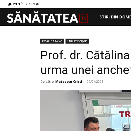
C
23.3
București
STIRI DIN DOM
Breaking News
Stiri Principale
Prof. dr. Cătălin
urma unei anchet
De către
Mateescu Cristi
-
07/01/2026