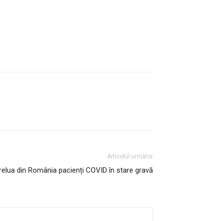
Articolul următor
relua din România pacienți COVID în stare gravă