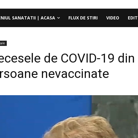
ENIUL SANATATII | ACASA
FLUX DE STIRI
VIDEO
EDIT
pale
decesele de COVID-19 di
persoane nevaccinate