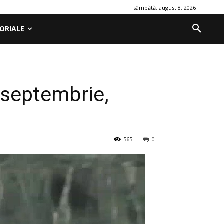
sâmbătă, august 8, 2026
ORIALE
n septembrie,
565
0