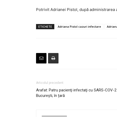
Potrivit Adrianei Pistol, după administrare
ETICHETE
Adriana Pistol cazuri infectare
Adrian
Articolul precedent
Arafat: Patru pacienţi infectaţi cu SARS-COV-2 , 
București, în țară