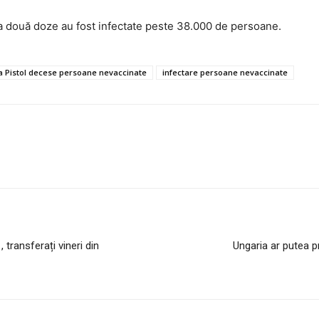
a a două doze au fost infectate peste 38.000 de persoane.
a Pistol decese persoane nevaccinate
infectare persoane nevaccinate
transferați vineri din
Ungaria ar putea p