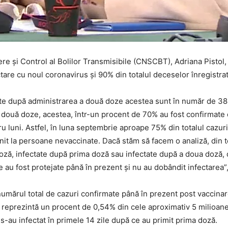
re şi Control al Bolilor Transmisibile (CNSCBT), Adriana Pistol,
ctare cu noul coronavirus şi 90% din totalul deceselor înregistr
tate după administrarea a două doze acestea sunt în număr de 38.
 două doze, acestea, într-un procent de 70% au fost confirmate
ru luni. Astfel, în luna septembrie aproape 75% din totalul cazuri
nit la persoane nevaccinate. Dacă stăm să facem o analiză, din 
oză, infectate după prima doză sau infectate după a doua doză, 
au fost protejate până în prezent şi nu au dobândit infectarea”, 
umărul total de cazuri confirmate până în prezent post vaccinare
e reprezintă un procent de 0,54% din cele aproximativ 5 milioa
-au infectat în primele 14 zile după ce au primit prima doză.