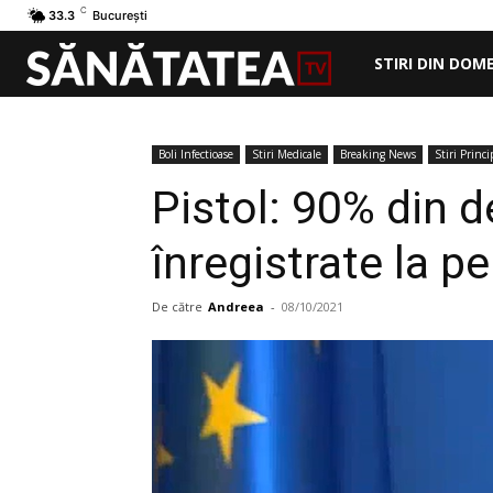
C
33.3
București
STIRI DIN DOM
Boli Infectioase
Stiri Medicale
Breaking News
Stiri Princi
Pistol: 90% din 
înregistrate la 
De către
Andreea
-
08/10/2021