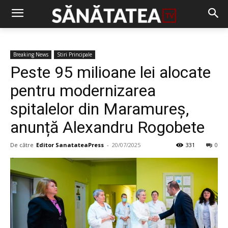
Breaking News
Stiri Principale
Peste 95 milioane lei alocate
pentru modernizarea
spitalelor din Maramureș,
anunță Alexandru Rogobete
De către
Editor SanatateaPress
-
20/07/2025
331
0