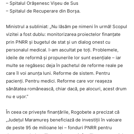
– Spitalul Orășenesc Vișeu de Sus
– Spitalul de Recuperare din Borșa.
Ministrul a subliniat: „Nu lăsăm pe nimeni în urmă! Scopul
vizitei a fost dublu: monitorizarea proiectelor finanțate
prin PNRR și bugetul de stat și un dialog onest cu
personalul medical. I-am ascultat pe toți. Problemele,
ideile de reformă și propunerile lor sunt esențiale – iar
multe se regăsesc deja în pachetul de reforme reale pe
care îl voi anunța luni. Reforme de sistem. Pentru
pacienți. Pentru medici. Reforme care vor reașeza
sănătatea românească, chiar dacă, pe alocuri, acest drum
nu e ușor.”
În ceea ce privește finanțările, Rogobete a precizat că
„Județul Maramureș beneficiază de investiții în valoare
de peste 95 de milioane lei – fonduri PNRR pentru