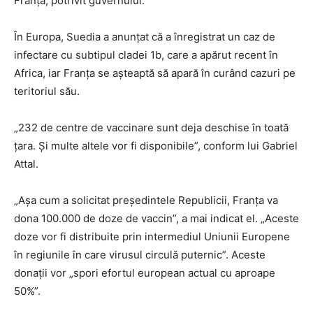
Franţa, potrivit guvernului.
În Europa, Suedia a anunţat că a înregistrat un caz de
infectare cu subtipul cladei 1b, care a apărut recent în
Africa, iar Franţa se aşteaptă să apară în curând cazuri pe
teritoriul său.
„232 de centre de vaccinare sunt deja deschise în toată
ţara. Şi multe altele vor fi disponibile”, conform lui Gabriel
Attal.
„Aşa cum a solicitat preşedintele Republicii, Franţa va
dona 100.000 de doze de vaccin”, a mai indicat el. „Aceste
doze vor fi distribuite prin intermediul Uniunii Europene
în regiunile în care virusul circulă puternic”. Aceste
donaţii vor „spori efortul european actual cu aproape
50%”.