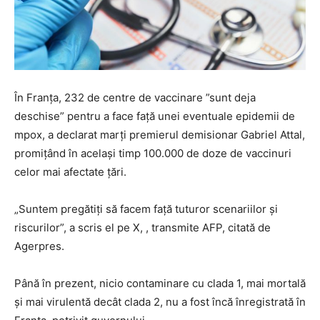
În Franţa, 232 de centre de vaccinare ”sunt deja
deschise” pentru a face faţă unei eventuale epidemii de
mpox, a declarat marţi premierul demisionar Gabriel Attal,
promiţând în acelaşi timp 100.000 de doze de vaccinuri
celor mai afectate ţări.
„Suntem pregătiţi să facem faţă tuturor scenariilor şi
riscurilor”, a scris el pe X, , transmite AFP, citată de
Agerpres.
Până în prezent, nicio contaminare cu clada 1, mai mortală
şi mai virulentă decât clada 2, nu a fost încă înregistrată în