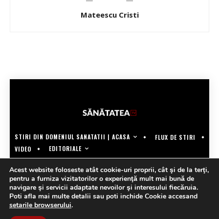
Mateescu Cristi
STIRI DIN DOMENIUL SANATATII | ACASA
FLUX DE STIRI
EDITORIALE
VIDEO
COPYRIGHT @SANATATEATV | MADE BY WECREATE.TECH
Acest website foloseste atât cookie-uri proprii, cât şi de la terţi,
pentru a furniza vizitatorilor o experienţă mult mai bună de
navigare şi servicii adaptate nevoilor şi interesului fiecăruia.
Poti afla mai multe detalii sau poti inchide Cookie accesand
setarile browserului
.