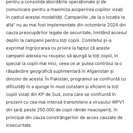
pentru a consolida abordările operaționale și de
comunicare pentru a maximiza acoperirea copiilor vizați
în cadrul acestei modalități. Campaniile „de la o locație la
alta” nu au mai fost implementate din octombrie 2024 din
cauza preocupărilor legate de securitate, limitând accesul
deplin la campanii pentru toți copiii. Comitetul și-a
exprimat îngrijorarea cu privire la faptul că aceste
campanii adesea nu reușesc să ajungă la toți copiii, în
special la copiii mai mici, ceea ce ar putea contribui la o
răspândire geografică suplimentară în Afganistan și
dincolo de acesta. În Pakistan, programul se confruntă cu
dificultăți în a ajunge în mod constant și eficient la toți
copiii vizați din KP de Sud, zona care se confruntă în
prezent cu cea mai intensă transmitere a virusului WPV1
din țară; peste 250.000 de copii rămân neacoperiți, în
principal din cauza constrângerilor de acces cauzate de
insecuritate.