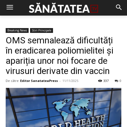
Breaking News
Stiri Principale
OMS semnalează dificultăți
în eradicarea poliomielitei și
apariția unor noi focare de
virusuri derivate din vaccin
De către
Editor SanatateaPress
-
11/11/2025
337
0