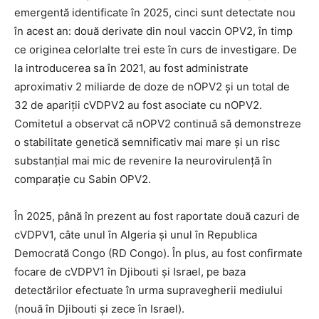
emergentă identificate în 2025, cinci sunt detectate nou
în acest an: două derivate din noul vaccin OPV2, în timp
ce originea celorlalte trei este în curs de investigare. De
la introducerea sa în 2021, au fost administrate
aproximativ 2 miliarde de doze de nOPV2 și un total de
32 de apariții cVDPV2 au fost asociate cu nOPV2.
Comitetul a observat că nOPV2 continuă să demonstreze
o stabilitate genetică semnificativ mai mare și un risc
substanțial mai mic de revenire la neurovirulență în
comparație cu Sabin OPV2.
În 2025, până în prezent au fost raportate două cazuri de
cVDPV1, câte unul în Algeria și unul în Republica
Democrată Congo (RD Congo). În plus, au fost confirmate
focare de cVDPV1 în Djibouti și Israel, pe baza
detectărilor efectuate în urma supravegherii mediului
(nouă în Djibouti și zece în Israel).