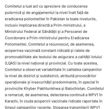
Comitetul a luat act cu apreciere de conducerea
puternică și de angajamentul la nivel înalt față de
eradicarea poliomielitei în Pakistan la toate nivelurile,
inclusiv implicarea directă a Prim-ministrului, a
Ministrului Federal al Sănătății și a Persoanei de
Coordonare a Prim-ministrului pentru Eradicarea
Poliomielitei. Comitetul a recunoscut, de asemenea,
acoperirea vaccinală constant ridicată și ratele de
promovabilitate ale testului de asigurare a calității lotului
(LQAS) la nivel național și provincial. Cu toate acestea,
Comitetul a observat variabilitate în calitatea campaniilor
la nivel de district și subdistrict, atribuită provocărilor
operaționale și insecurității predominante, în special în
provinciile Khyber Pakhtunkhwa și Balochistan. Comitetul
a remarcat, de asemenea, detectarea continuă a WPV1 în
Karachi, în ciuda acoperirii vaccinale ridicate raportate în
timpul campaniilor recente. Stoparea transmiterii WPV1