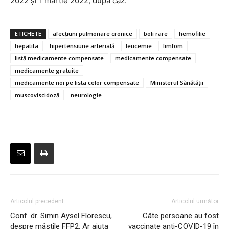
2022 şi 1 martie 2022, după caz.
ETICHETE
afecţiuni pulmonare cronice
boli rare
hemofilie
hepatita
hipertensiune arterială
leucemie
limfom
listă medicamente compensate
medicamente compensate
medicamente gratuite
medicamente noi pe lista celor compensate
Ministerul Sănătății
muscoviscidoză
neurologie
Articolul precedent
Articolul următor
Conf. dr. Simin Aysel Florescu,
Câte persoane au fost
despre măștile FFP2: Ar ajuta
vaccinate anti-COVID-19 în