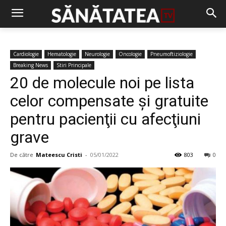
Cardiologie
Hematologie
Neurologie
Oncologie
Pneumoftiziologie
Breaking News
Stiri Principale
20 de molecule noi pe lista
celor compensate şi gratuite
pentru pacienţii cu afecţiuni
grave
De către
Mateescu Cristi
-
05/01/2022
803
0