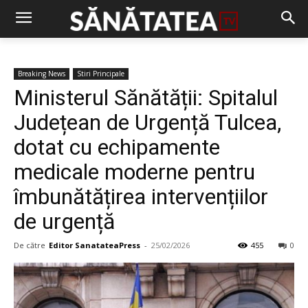
Breaking News
Stiri Principale
Ministerul Sănătății: Spitalul
Județean de Urgență Tulcea,
dotat cu echipamente
medicale moderne pentru
îmbunătățirea intervențiilor
de urgență
De către
Editor SanatateaPress
-
25/02/2026
455
0