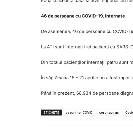
Până la această dată, la nivel naţional, au 
46 de persoane cu COVID-19, internate
De asemenea, 46 de persoane cu COVID-19 sun
La ATI sunt internaţi trei pacienţi cu SARS-
Din totalul pacienţilor internaţi, patru sunt min
În săptămâna 15 – 21 aprilie nu a fost raport
Până în prezent, 68.934 de persoane diagno
ETICHETE
cazuri noi COVID
coronavirus
Covi