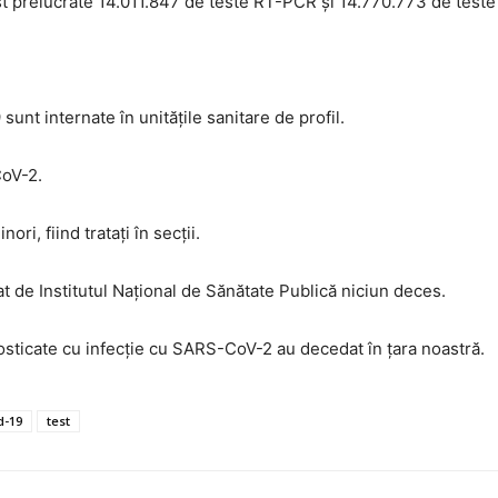
fost prelucrate 14.011.847 de teste RT-PCR şi 14.770.773 de teste
t internate în unităţile sanitare de profil.
CoV-2.
ori, fiind trataţi în secţii.
at de Institutul Naţional de Sănătate Publică niciun deces.
sticate cu infecţie cu SARS-CoV-2 au decedat în ţara noastră.
d-19
test