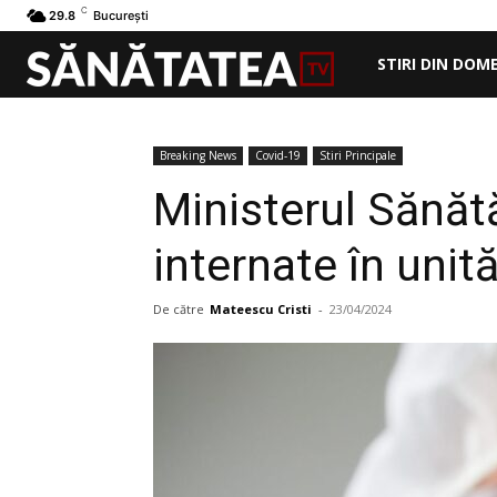
C
29.8
București
STIRI DIN DOM
Breaking News
Covid-19
Stiri Principale
Ministerul Sănăt
internate în unită
De către
Mateescu Cristi
-
23/04/2024