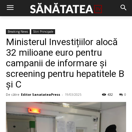
Breaking News
Stiri Principale
Ministerul Investițiilor alocă
32 milioane euro pentru
campanii de informare și
screening pentru hepatitele B
și C
De către
Editor SanatateaPress
-
19/03/2025
432
0