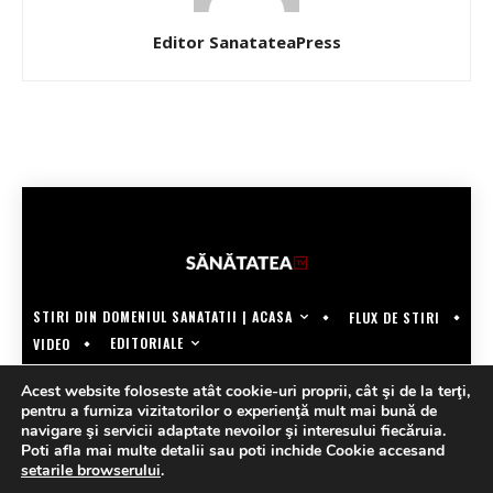
Editor SanatateaPress
STIRI DIN DOMENIUL SANATATII | ACASA
FLUX DE STIRI
EDITORIALE
VIDEO
COPYRIGHT @SANATATEATV | MADE BY WECREATE.TECH
Acest website foloseste atât cookie-uri proprii, cât şi de la terţi,
pentru a furniza vizitatorilor o experienţă mult mai bună de
navigare şi servicii adaptate nevoilor şi interesului fiecăruia.
Poti afla mai multe detalii sau poti inchide Cookie accesand
setarile browserului
.