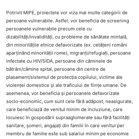
Potrivit MIPE, proiectele vor viza mai multe categorii de
persoane vulnerabile. Astfel, vor beneficia de screening
persoanele vulnerabile precum cele cu
dizabilități/invalidități, cu probleme de sănătate mintală,
din minoritățile etnice defavorizate (ex. cetățeni români
aparținând minorității rome), migranți/refugiați, persoane
infectate cu HIV/SIDA, persoane din căminele de
bătrâni/cămine spital, persoane din centre de
plasament/sistemul de protecția copilului, victime ale
violenței domestice și ale traficului de ființe umane. De
asemenea, vor beneficia și persoanele defavorizate
socio-economic, cum sunt cele fără adăpost, neasigurate,
care beneficiază de venitul minim de incluziune, care
locuiesc în gospodării supraaglomerate sau fără facilități
sanitare, șomeri, angajați din familii în care venitul per
membru de familie este sub salariul minim pe economie