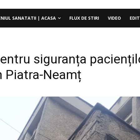
ENIUL SANATATII | ACASA
FLUX DE STIRI
VIDEO
EDIT
entru siguranța paciențil
n Piatra-Neamț