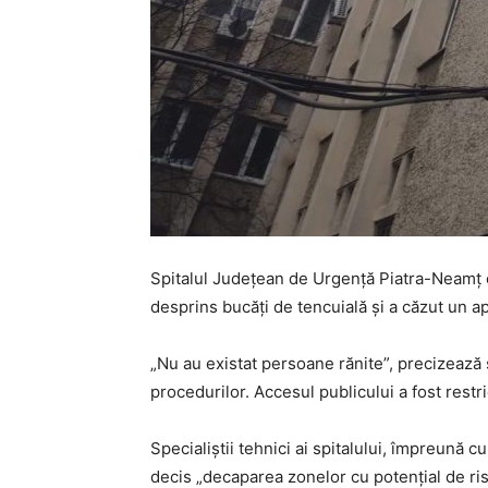
Spitalul Județean de Urgență Piatra-Neamț e
desprins bucăți de tencuială și a căzut un ap
„Nu au existat persoane rănite”, precizează s
procedurilor. Accesul publicului a fost restr
Specialiștii tehnici ai spitalului, împreună 
decis „decaparea zonelor cu potențial de ris