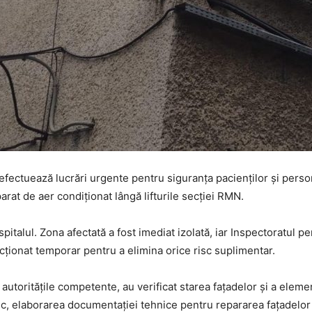
fectuează lucrări urgente pentru siguranța pacienților și perso
arat de aer condiționat lângă lifturile secției RMN.
pitalul. Zona afectată a fost imediat izolată, iar Inspectoratul p
icționat temporar pentru a elimina orice risc suplimentar.
cu autoritățile competente, au verificat starea fațadelor și a elem
c, elaborarea documentației tehnice pentru repararea fațadelor ș