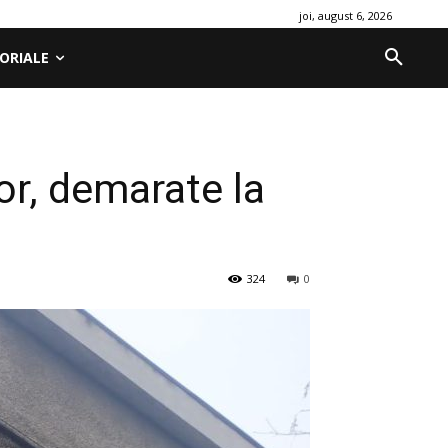
joi, august 6, 2026
ORIALE
or, demarate la
324
0