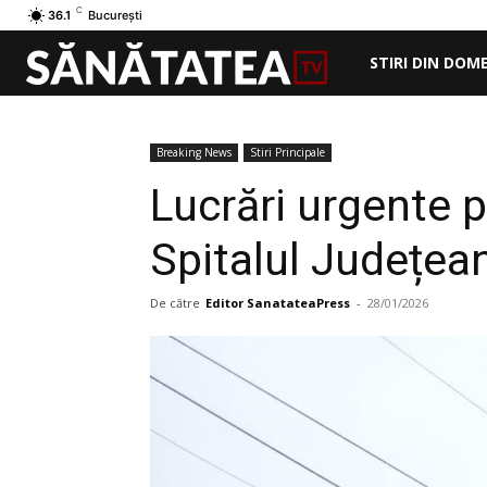
C
36.1
București
STIRI DIN DOM
Breaking News
Stiri Principale
Lucrări urgente p
Spitalul Județea
De către
Editor SanatateaPress
-
28/01/2026