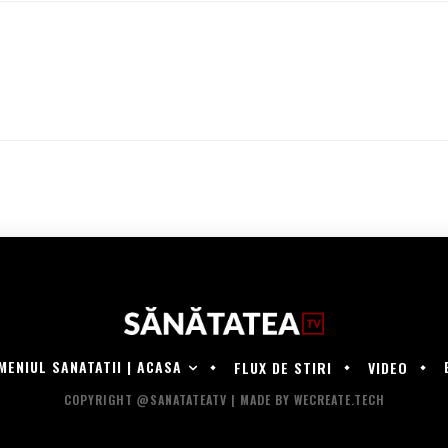
MENIUL SANATATII | ACASA
FLUX DE STIRI
VIDEO
COPYRIGHT @SANATATEATV | MADE BY WECREATE.TECH