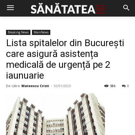
Breaking News
MainNews
Lista spitalelor din București
care asigură asistența
medicală de urgență pe 2
iaunuarie
De către
Mateescu Cristi
-
02/01/2023
586
0