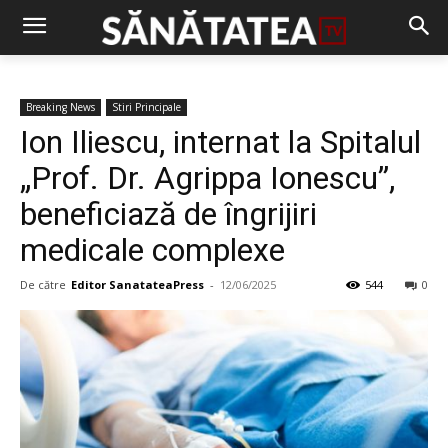
Breaking News
Stiri Principale
Ion Iliescu, internat la Spitalul
„Prof. Dr. Agrippa Ionescu”,
beneficiază de îngrijiri
medicale complexe
De către
Editor SanatateaPress
-
12/06/2025
544
0