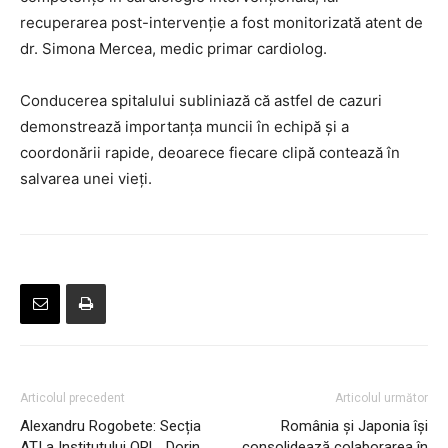
recuperarea post-intervenție a fost monitorizată atent de
dr. Simona Mercea, medic primar cardiolog.
Conducerea spitalului subliniază că astfel de cazuri
demonstrează importanța muncii în echipă și a
coordonării rapide, deoarece fiecare clipă contează în
salvarea unei vieți.
Articolul precedent
Articolul următor
Alexandru Rogobete: Secția
România și Japonia își
ATI a Institutului ORL „Dorin
consolidează colaborarea în