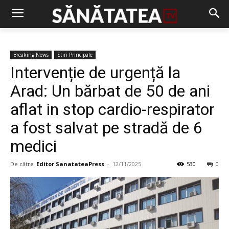
Breaking News
Stiri Principale
Intervenție de urgență la
Arad: Un bărbat de 50 de ani
aflat in stop cardio-respirator
a fost salvat pe stradă de 6
medici
De către
Editor SanatateaPress
-
12/11/2025
530
0