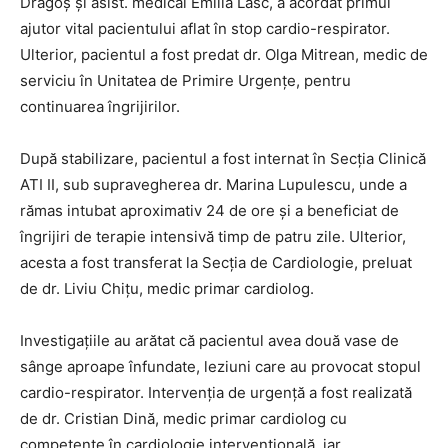
Dragoș și asist. medical Emilia Lasc, a acordat primul
ajutor vital pacientului aflat în stop cardio-respirator.
Ulterior, pacientul a fost predat dr. Olga Mitrean, medic de
serviciu în Unitatea de Primire Urgențe, pentru
continuarea îngrijirilor.
După stabilizare, pacientul a fost internat în Secția Clinică
ATI II, sub supravegherea dr. Marina Lupulescu, unde a
rămas intubat aproximativ 24 de ore și a beneficiat de
îngrijiri de terapie intensivă timp de patru zile. Ulterior,
acesta a fost transferat la Secția de Cardiologie, preluat
de dr. Liviu Chițu, medic primar cardiolog.
Investigațiile au arătat că pacientul avea două vase de
sânge aproape înfundate, leziuni care au provocat stopul
cardio-respirator. Intervenția de urgență a fost realizată
de dr. Cristian Dină, medic primar cardiolog cu
competențe în cardiologie intervențională, iar