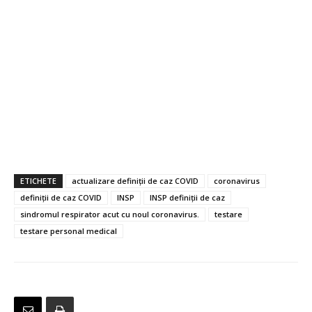
ETICHETE
actualizare definiții de caz COVID
coronavirus
definiții de caz COVID
INSP
INSP definiții de caz
sindromul respirator acut cu noul coronavirus.
testare
testare personal medical