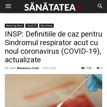
Breaking News
Covid-19
MainNews
INSP: Definitiile de caz pentru
Sindromul respirator acut cu
noul coronavirus (COVID-19),
actualizate
De către
Mateescu Cristi
-
06/01/2022
1156
0