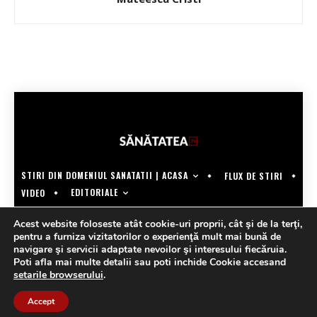
STIRI DIN DOMENIUL SANATATII | ACASA
FLUX DE STIRI
EDITORIALE
VIDEO
COPYRIGHT @SANATATEATV | MADE BY WECREATE.TECH
Acest website foloseste atât cookie-uri proprii, cât şi de la terţi,
pentru a furniza vizitatorilor o experienţă mult mai bună de
navigare şi servicii adaptate nevoilor şi interesului fiecăruia.
Poti afla mai multe detalii sau poti inchide Cookie accesand
setarile browserului
.
Accept