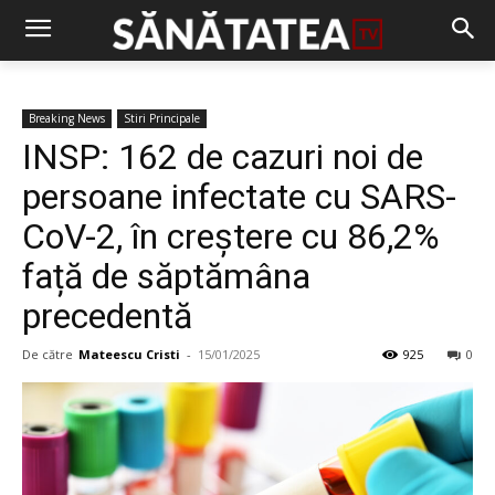
Breaking News
Stiri Principale
INSP: 162 de cazuri noi de
persoane infectate cu SARS-
CoV-2, în creștere cu 86,2%
față de săptămâna
precedentă
De către
Mateescu Cristi
-
15/01/2025
925
0