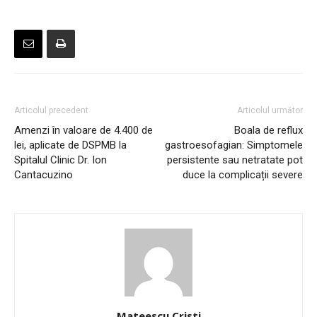
Articolul precedent
Articolul următor
Amenzi în valoare de 4.400 de
Boala de reflux
lei, aplicate de DSPMB la
gastroesofagian: Simptomele
Spitalul Clinic Dr. Ion
persistente sau netratate pot
Cantacuzino
duce la complicații severe
Mateescu Cristi