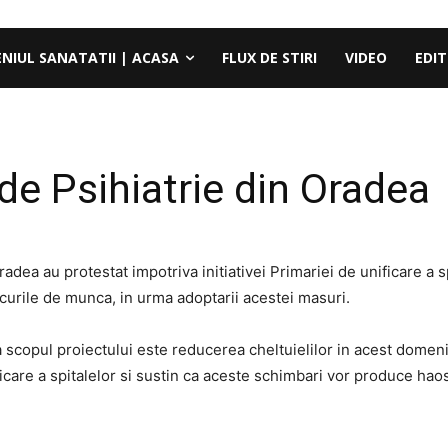
ENIUL SANATATII | ACASA
FLUX DE STIRI
VIDEO
EDIT
 de Psihiatrie din Oradea
Oradea au protestat impotriva initiativei Primariei de unificare a s
locurile de munca, in urma adoptarii acestei masuri.
a scopul proiectului este reducerea cheltuielilor in acest domeni
ficare a spitalelor si sustin ca aceste schimbari vor produce hao