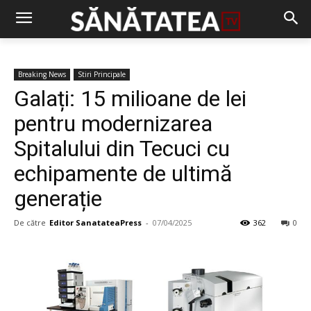
Breaking News
Stiri Principale
Galați: 15 milioane de lei
pentru modernizarea
Spitalului din Tecuci cu
echipamente de ultimă
generație
De către
Editor SanatateaPress
-
07/04/2025
362
0