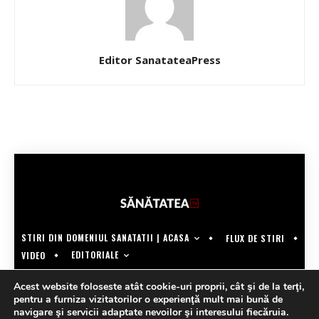
Editor SanatateaPress
STIRI DIN DOMENIUL SANATATII | ACASA
FLUX DE STIRI
EDITORIALE
VIDEO
COPYRIGHT @SANATATEATV | MADE BY WECREATE.TECH
Acest website foloseste atât cookie-uri proprii, cât şi de la terţi,
pentru a furniza vizitatorilor o experienţă mult mai bună de
navigare şi servicii adaptate nevoilor şi interesului fiecăruia.